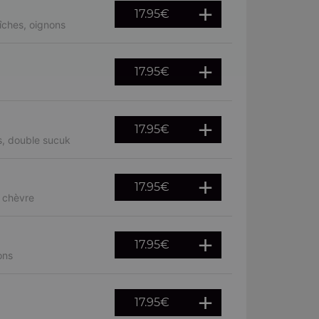
17.95
€
îches, oignons
17.95
€
17.95
€
s, double sucuk
17.95
€
, chèvre
17.95
€
ons
17.95
€