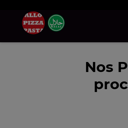
Nos P
proc