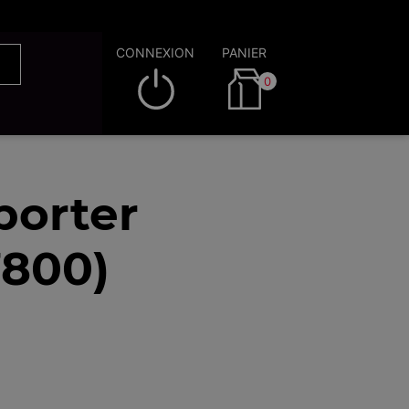
CONNEXION
PANIER
0
porter
7800)