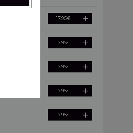
17.95
€
 oeuf
17.95
€
17.95
€
merguez
17.95
€
, pepperoni
17.95
€