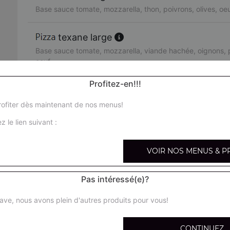
Base sauce tomate, mozzarella, thon, poivrons, olives, oe
texane large
Base sauce tomate, mozzarella, viande hachée, oignons, p
oeuf
Profitez-en!!!
orientale large
Base sauce tomate, mozzarella, merguez, poivrons, olives
ofiter dès maintenant de nos menus!
z le lien suivant :
pacifico large
Base sauce tomate, mozzarella, saumon fumé, crème fraîc
VOIR NOS MENUS & P
fruits de mer large
Pas intéressé(e)?
Base sauce tomate, mozzarella, cocktail de fruits de mer, 
ave, nous avons plein d'autres produits pour vous!
arménienne large
Base sauce tomate, mozzarella, pepperoni, feta, tomates 
CONTINUEZ