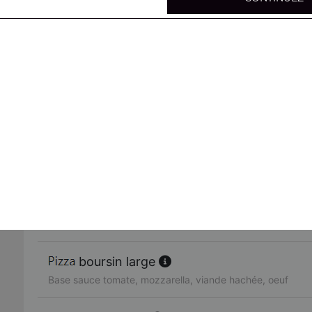
mexicaine large
Base sauce tomate, mozzarella, viande hachée, merguez,
4 fromages large
Base sauce tomate, mozzarella, chèvre, gorgonzola, brie
parisienne large
Base sauce tomate, mozzarella, poulet, viande hachée, 
4 jambons large
Base sauce tomate, mozzarella, jambon, lardons, chorizo
boursin large
Base sauce tomate, mozzarella, viande hachée, oeuf