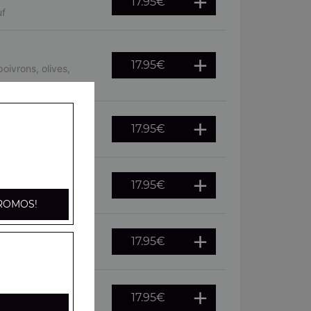
17.95
€
uf
17.95
€
oivrons, olives,
17.95
€
, oeuf
17.95
€
he, citron
ROMOS!
17.95
€
citron
17.95
€
fraîches