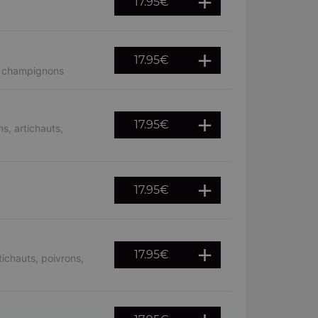
17.95
€
17.95
€
, champignons
17.95
€
s, artichauts,
17.95
€
17.95
€
ichauts, poivrons,