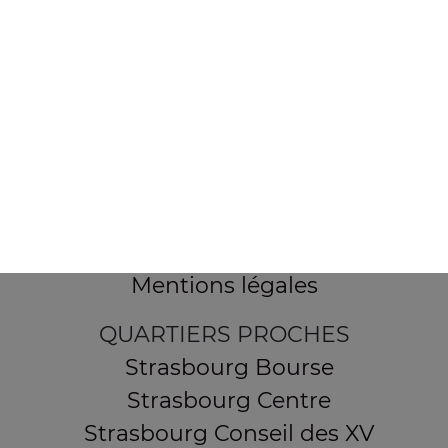
154 route de Schirmeck
67200 STRASBOURG
Mentions légales
QUARTIERS PROCHES
Strasbourg Bourse
Strasbourg Centre
Strasbourg Conseil des XV