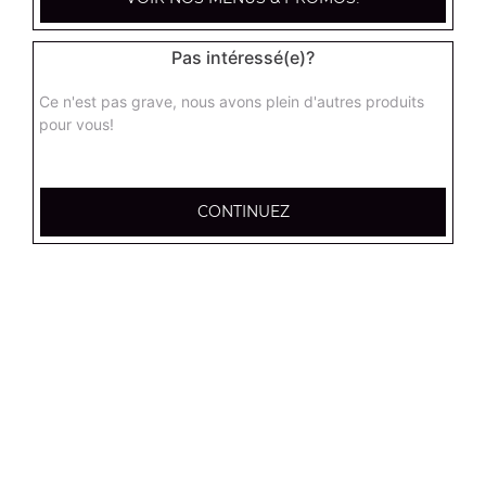
12.95
€
Pas intéressé(e)?
Tenders x6
Ce n'est pas grave, nous avons plein d'autres produits
7.00
€
pour vous!
Tenders x12
CONTINUEZ
13.00
€
Frites (petite)
3.50
€
Frites (moyenne)
4.50
€