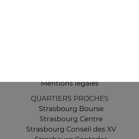
154 route de Schirmeck
67200 STRASBOURG
Mentions légales
QUARTIERS PROCHES
Strasbourg Bourse
Strasbourg Centre
Strasbourg Conseil des XV