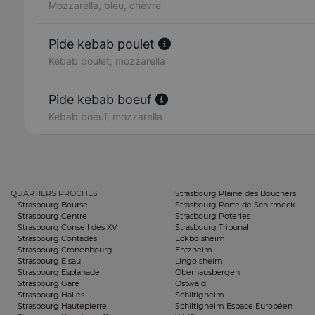
Mozzarella, bleu, chèvre
Pide kebab poulet
Kebab poulet, mozzarella
Pide kebab boeuf
Kebab boeuf, mozzarella
QUARTIERS PROCHES
Strasbourg Plaine des Bouchers
Strasbourg Bourse
Strasbourg Porte de Schirmeck
Strasbourg Centre
Strasbourg Poteries
Strasbourg Conseil des XV
Strasbourg Tribunal
Strasbourg Contades
Eckbolsheim
Strasbourg Cronenbourg
Entzheim
Strasbourg Elsau
Lingolsheim
Strasbourg Esplanade
Oberhausbergen
Strasbourg Gare
Ostwald
Strasbourg Halles
Schiltigheim
Strasbourg Hautepierre
Schiltigheim Espace Européen