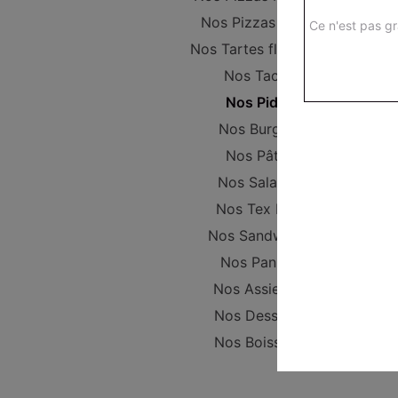
Nos Pizzas Large
Ce n'est pas gr
Nos Tartes flambées
Nos Tacos
Nos Pides
Nos Burgers
Nos Pâtes
Nos Salades
Nos Tex Mex
Nos Sandwichs
Nos Paninis
Nos Assiettes
Nos Desserts
Nos Boissons