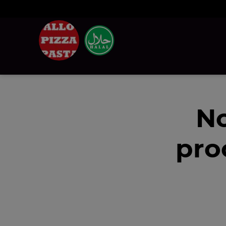
No
pro