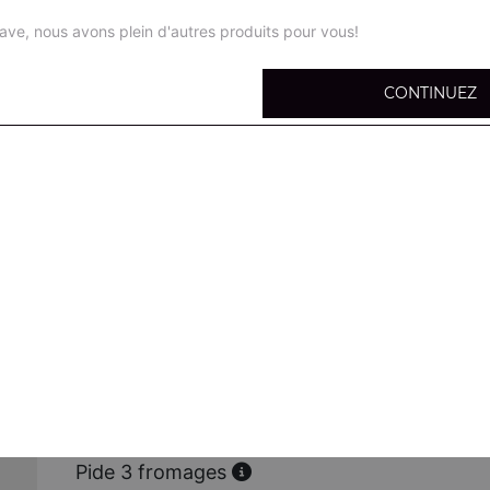
ave, nous avons plein d'autres produits pour vous!
CONTINUEZ
Pide bolognaise
Viande hachée, mozzarella,
Pide sucuk
Sucuk, oeuf, mozzarella
Pide poulet
Poulet mariné, mozzarella
Pide poulet curry
Poulet, curry, mozzarella
Pide 3 fromages