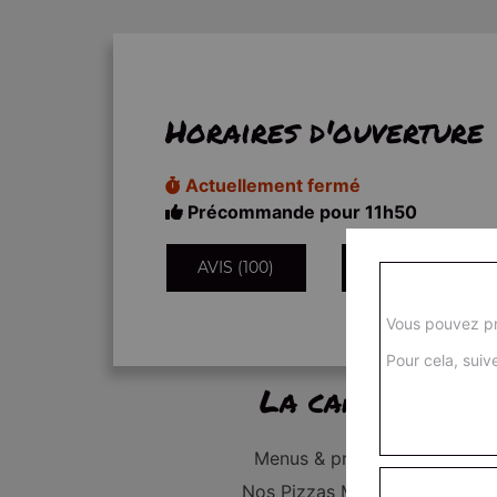
Horaires d'ouverture
Actuellement fermé
Précommande pour 11h50
AVIS (100)
INFORMATIONS
Vous pouvez pr
Pour cela, suive
La carte
Menus & promos
Nos Pizzas Médium