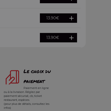
13.90
€
13.90
€
Le choix du
paiement
Paiement en ligne
ou à la livraison. Réglez par
paiement sécurisé, cb, ticket
restaurant, espèces.
(pour plus de détails, consultez les
infos)