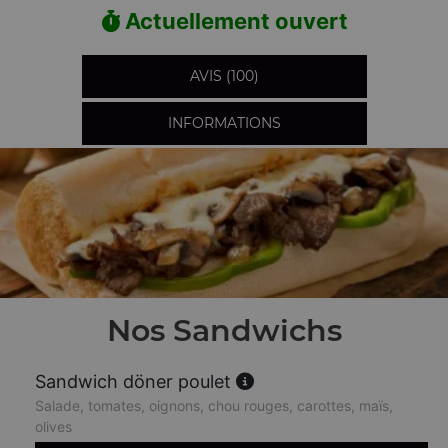
Actuellement ouvert
AVIS (100)
INFORMATIONS
Nos Sandwichs
Sandwich döner poulet
Salade, tomates, oignons, chou rouges, carottes, maïs,
olives