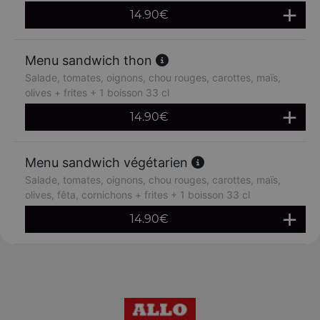
14.90
€
Menu sandwich thon
Salade, tomates, oignons, chou rouges, carottes, maïs,
olives + frites + 1 boisson 33 cl
14.90
€
Menu sandwich végétarien
Salade, tomates, oignons, chou rouges, carottes, maïs,
olives, fêta, cornichons + frites + 1 boisson 33 cl
14.90
€