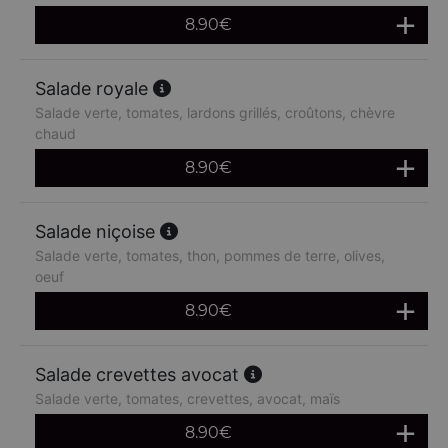
8.90
€
Salade royale
Salade verte, tomates, lardons grillés, croûtons, chèvre
chaud
8.90
€
Salade niçoise
Salade verte, tomates, thon, pommes de terre, olives,
oeuf
8.90
€
Salade crevettes avocat
Salade verte, tomates, crevettes, avocat, maïs
8.90
€