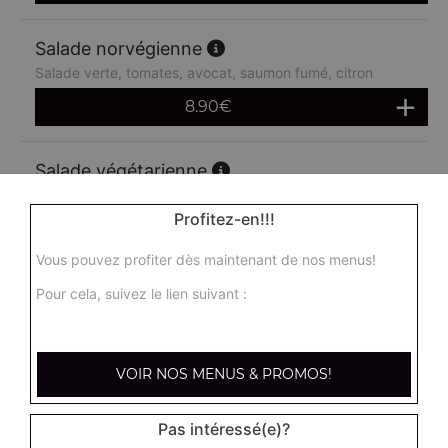
Salade norvégienne
Salade verte, tomates, avocat, saumon fumé, citron
8.90
€
Salade végétarienne
Salade verte, tomates, cornichons, artichauts, maïs,
avocat, concombre
Profitez-en!!!
8.90
€
Vous pouvez profiter dès maintenant de nos menus!
Pour cela, suivez le lien suivant :
Salade féta
Salade verte, tomates, oignons, poivrons, féta
8.90
€
VOIR NOS MENUS & PROMOS!
Pas intéressé(e)?
Salade mozza