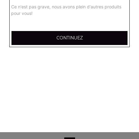
Salade verte, tomates, mozzarella, olives noires
Ce n'est pas grave, nous avons plein d'autres produits
pour vous!
8.90
€
Salade campagnarde
CONTINUEZ
Salade verte, tomates, poulet, emmental, croûtons
8.90
€