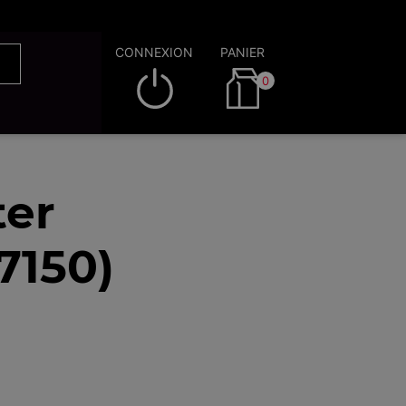
CONNEXION
PANIER
0
ter
7150)