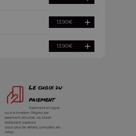
13.90
€
13.90
€
Le choix du
paiement
Paiement en ligne
ou à la livraison. Réglez par
paiement sécurisé, cb, ticket
restaurant, espèces.
(pour plus de détails, consultez les
infos)