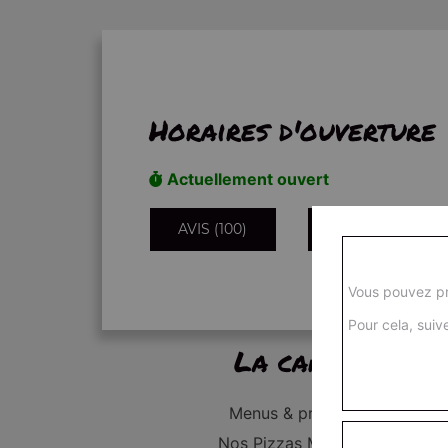
Horaires d'ouverture
Actuellement ouvert
AVIS (100)
INFORMATIONS
Vous pouvez pr
Pour cela, suive
La carte
Menus & promos
Nos Pizzas Médium