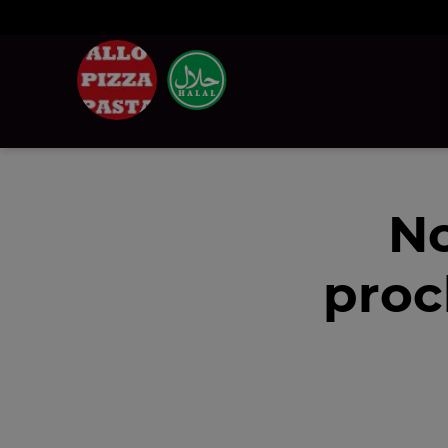
No
proc