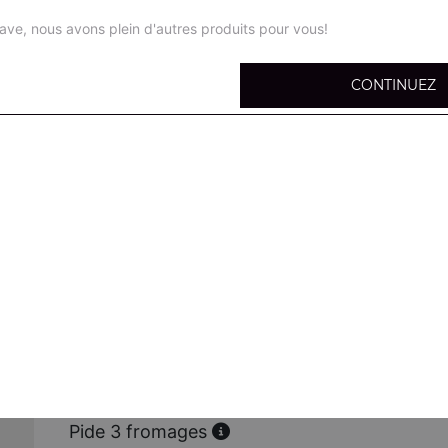
ave, nous avons plein d'autres produits pour vous!
CONTINUEZ
Pide bolognaise
Viande hachée, mozzarella,
Pide sucuk
Sucuk, oeuf, mozzarella
Pide poulet
Poulet mariné, mozzarella
Pide poulet curry
Poulet, curry, mozzarella
Pide 3 fromages