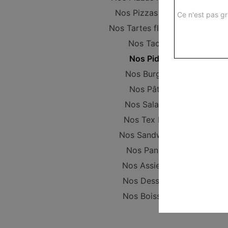
Nos Pizzas Large
Ce n'est pas gr
Nos Tartes flambées
Nos Tacos
Nos Pides
Nos Burgers
Nos Pâtes
Nos Salades
Nos Tex Mex
Nos Sandwichs
Nos Paninis
Nos Assiettes
Nos Desserts
Nos Boissons