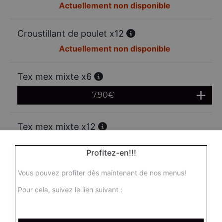
Actuellement non disponible
Croustillant de poulet x12
Actuellement non disponible
Tex mex mixte x6
7.90
€
Tex mex mixte x12
13.00
€
Profitez-en!!!
Vous pouvez profiter dès maintenant de nos menus!
Mozzarella sticks x6
Pour cela, suivez le lien suivant :
6.95
€