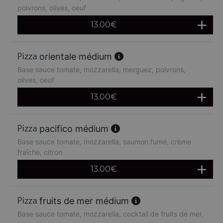
poivrons, olives, oeuf
13.00
€
orientale médium
Base sauce tomate, mozzarella, merguez, poivrons,
olives, oeuf
13.00
€
pacifico médium
Base sauce tomate, mozzarella, saumon fumé, crème
fraîche, citron
13.00
€
fruits de mer médium
Base sauce tomate, mozzarella, cocktail de fruits de mer,