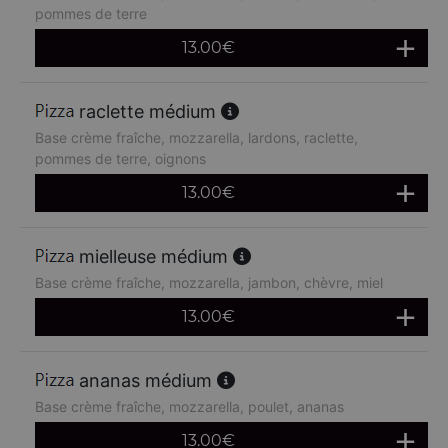
pommes de terre
13.00
€
raclette médium
Base crème fraîche, mozzarella, lardons, raclette,
pommes de terre, oignons
13.00
€
mielleuse médium
Base crème fraîche, mozzarella, jambon, chèvre, miel
13.00
€
ananas médium
Base crème fraîche, mozzarella, poulet, ananas
13.00
€