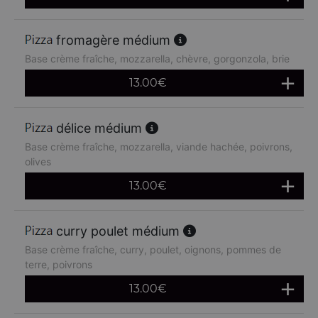
fromagère médium
Base crème fraîche, mozzarella, chèvre, gorgonzola, brie
13.00
€
délice médium
Base crème fraîche, mozzarella, viande hachée, poivrons,
olives
13.00
€
curry poulet médium
Base crème fraîche, curry, poulet, oignons, pommes de
terre, poivrons
13.00
€