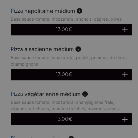
napolitaine médium
Base sauce tomate, mozzarella, anchois, câpres, olives
13.00
€
alsacienne médium
Base sauce tomate, mozzarella, poulet, pommes de terre,
champignons
13.00
€
végétarienne médium
Base sauce tomate, mozzarella, champignons frais,
oignons, artichauts, tomates fraîches, poivrons, olives
13.00
€