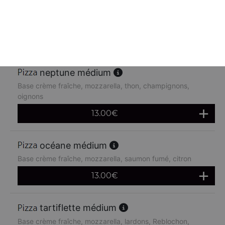
Base crème fraîche, mozzarella, poulet, pommes de terre,
chèvre
13.00
€
neptune médium
Base crème fraîche, mozzarella, thon, champignons,
oignons
13.00
€
océane médium
Base crème fraîche, mozzarella, saumon fumé, citron
13.00
€
tartiflette médium
Base crème fraîche, mozzarella, lardons, Reblochon,