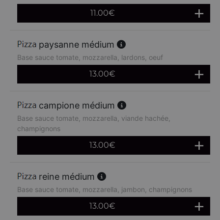
11.00
€
paysanne médium
Base sauce tomate, mozzarella, lardons, oeuf
13.00
€
campione médium
Base sauce tomate, mozzarella, viande hachée,
champignons
13.00
€
reine médium
Base sauce tomate, mozzarella, jambon, champignons
13.00
€