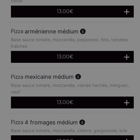
citron
13.00
€
arménienne médium
Base sauce tomate, mozzarella, pepperoni, feta, tomates
fraîches
13.00
€
mexicaine médium
Base sauce tomate, mozzarella, viande hachée, merguez,
oeuf
13.00
€
4 fromages médium
Base sauce tomate, mozzarella, chèvre, gorgonzola, brie