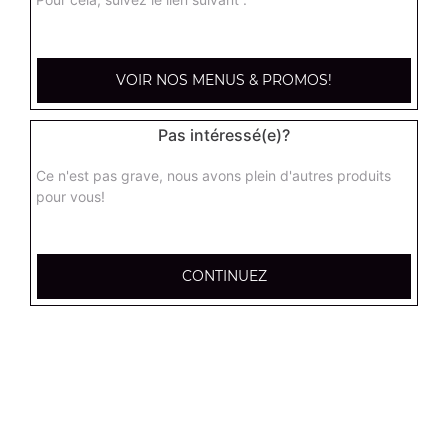
kebab médium
Base sauce tomate, mozzarella, viande kébab, tomate
VOIR NOS MENUS & PROMOS!
fraîches, oignons
13.00
€
Pas intéressé(e)?
Ce n'est pas grave, nous avons plein d'autres produits
hannibale médium
pour vous!
Base sauce tomate, boeuf, jambon, poulet, merguez
13.00
€
CONTINUEZ
supreme sucuk médium
Base sauce tomate, oignons, poivrons, champignons,
maïs, double sucuk
13.00
€
capri médium