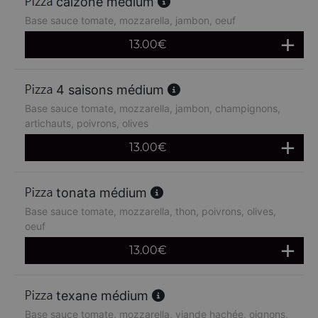
calzone médium
Base sauce tomate, mozzarella, jambon, oeuf
13.00
€
4 saisons médium
Base sauce tomate, mozzarella, jambon, champignons,
artichauts, poivrons, olives
13.00
€
tonata médium
Base sauce tomate, mozzarella, thon, poivrons, olives,
oeuf
13.00
€
texane médium
Base sauce tomate, mozzarella, viande hachée, oignons,