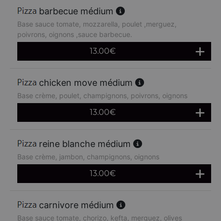
barbecue médium
Base sauce tomate, mozzarella, poulet ,merguez,
poivrons, oignons ,sauce barbecue.
13.00
€
chicken move médium
Base crème, poulet, champignons, poivrons, oignons
13.00
€
reine blanche médium
Base crème, jambon, champignons, oignons
13.00
€
carnivore médium
Base sauce tomate, chorizo, kefta, merguez, olives