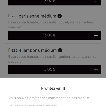
13.00
€
parisienne médium
Base sauce tomate, mozzarella, poulet, viande hachée,
merguez
13.00
€
4 jambons médium
Base sauce tomate, mozzarella, jambon, lardons, chorizo,
pepperoni
13.00
€
boursin médium
Profitez-en!!!
Base sauce tomate, mozzarella, viande hachée, oeuf
Vous pouvez profiter dès maintenant de nos menus!
13.00
€
Pour cela, suivez le lien suivant :