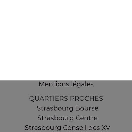
154 route de Schirmeck
67200 STRASBOURG
Mentions légales
QUARTIERS PROCHES
Strasbourg Bourse
Strasbourg Centre
Strasbourg Conseil des XV