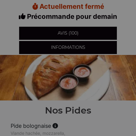
Actuellement fermé
Précommande pour demain
AVIS (100)
INFORMATIONS
Nos Pides
Pide bolognaise
Viande hachée, mozzarella,