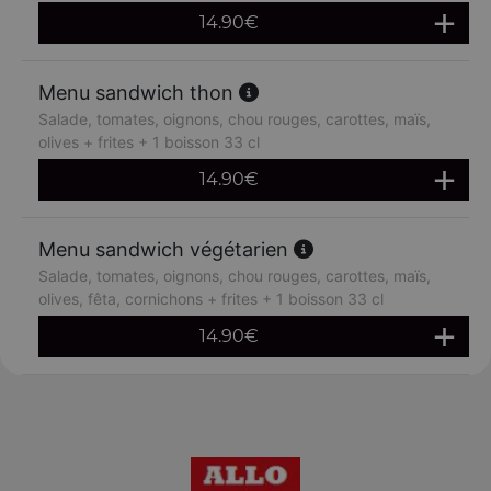
14.90
€
Menu sandwich thon
Salade, tomates, oignons, chou rouges, carottes, maïs,
olives + frites + 1 boisson 33 cl
14.90
€
Menu sandwich végétarien
Salade, tomates, oignons, chou rouges, carottes, maïs,
olives, fêta, cornichons + frites + 1 boisson 33 cl
14.90
€