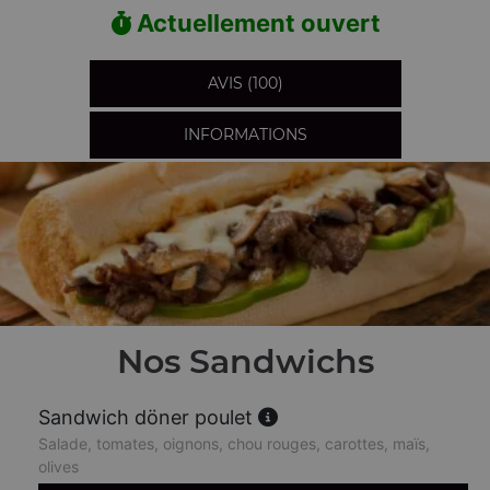
Actuellement ouvert
AVIS (100)
INFORMATIONS
Nos Sandwichs
Sandwich döner poulet
Salade, tomates, oignons, chou rouges, carottes, maïs,
olives