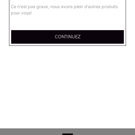
Salade verte, tomates, mozzarella, olives noires
Ce n'est pas grave, nous avons plein d'autres produits
pour vous!
8.90
€
Salade campagnarde
CONTINUEZ
Salade verte, tomates, poulet, emmental, croûtons
8.90
€