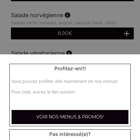
Salade norvégienne
Salade verte, tomates, avocat, saumon fumé, citron
8.90
€
Salade végétarienne
Salade verte, tomates, cornichons, artichauts, maïs,
avocat, concombre
Profitez-en!!!
8.90
€
Vous pouvez profiter dès maintenant de nos menus!
Pour cela, suivez le lien suivant :
Salade féta
Salade verte, tomates, oignons, poivrons, féta
8.90
€
VOIR NOS MENUS & PROMOS!
Pas intéressé(e)?
Salade mozza