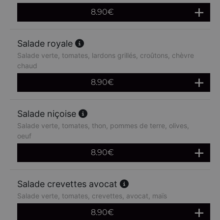
8.90
€
Salade royale
Salade verte, tomates, lardons grillés, croûtons, chèvre
chaud
8.90
€
Salade niçoise
Salade verte, tomates, thon, pommes de terre, olives,
oeuf
8.90
€
Salade crevettes avocat
Salade verte, tomates, crevettes, avocat, maïs
8.90
€