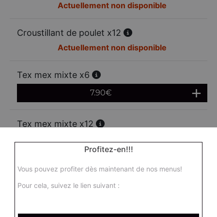
Actuellement non disponible
Croustillant de poulet x12
Actuellement non disponible
Tex mex mixte x6
7.90
€
Tex mex mixte x12
13.00
€
Profitez-en!!!
Vous pouvez profiter dès maintenant de nos menus!
Mozzarella sticks x6
Pour cela, suivez le lien suivant :
6.95
€