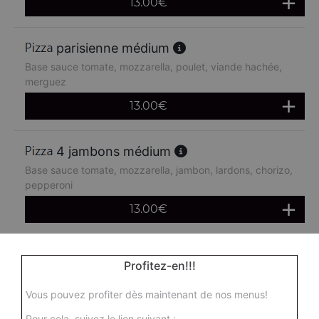
13.00
€
parisienne médium
Base sauce tomate, mozzarella, poulet, viande hachée,
merguez
13.00
€
4 jambons médium
Base sauce tomate, mozzarella, jambon, lardons, chorizo,
pepperoni
13.00
€
boursin médium
Profitez-en!!!
Base sauce tomate, mozzarella, viande hachée, oeuf
Vous pouvez profiter dès maintenant de nos menus!
13.00
€
Pour cela, suivez le lien suivant :