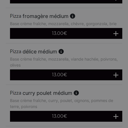
fromagère médium
Base crème fraîche, mozzarella, chèvre, gorgonzola, brie
13.00
€
délice médium
Base crème fraîche, mozzarella, viande hachée, poivrons,
olives
13.00
€
curry poulet médium
Base crème fraîche, curry, poulet, oignons, pommes de
terre, poivrons
13.00
€