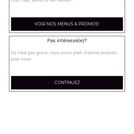
kebab médium
Base sauce tomate, mozzarella, viande kébab, tomate
VOIR NOS MENUS & PROMOS!
fraîches, oignons
13.00
€
Pas intéressé(e)?
Ce n'est pas grave, nous avons plein d'autres produits
hannibale médium
pour vous!
Base sauce tomate, boeuf, jambon, poulet, merguez
13.00
€
CONTINUEZ
supreme sucuk médium
Base sauce tomate, oignons, poivrons, champignons,
maïs, double sucuk
13.00
€
capri médium