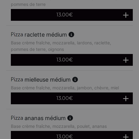
pommes de terre
13.00
€
raclette médium
Base crème fraîche, mozzarella, lardons, raclette,
pommes de terre, oignons
13.00
€
mielleuse médium
Base crème fraîche, mozzarella, jambon, chèvre, miel
13.00
€
ananas médium
Base crème fraîche, mozzarella, poulet, ananas
13.00
€