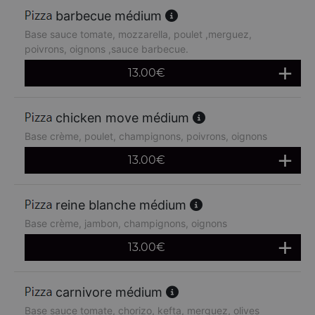
barbecue médium
Base sauce tomate, mozzarella, poulet ,merguez,
poivrons, oignons ,sauce barbecue.
13.00
€
chicken move médium
Base crème, poulet, champignons, poivrons, oignons
13.00
€
reine blanche médium
Base crème, jambon, champignons, oignons
13.00
€
carnivore médium
Base sauce tomate, chorizo, kefta, merguez, olives