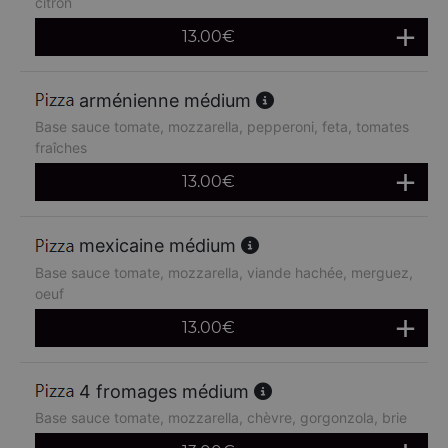
citron
13.00
€
arménienne médium
Base sauce tomate, mozzarella, pepperoni, feta, tomates
fraîches
13.00
€
mexicaine médium
Base sauce tomate, mozzarella, viande hachée, merguez,
oeuf
13.00
€
4 fromages médium
Base sauce tomate, mozzarella, chèvre, gorgonzola, brie