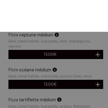
Base crème fraîche, mozzarella, poulet, pommes de terre,
chèvre
13.00
€
neptune médium
Base crème fraîche, mozzarella, thon, champignons,
oignons
13.00
€
océane médium
Base crème fraîche, mozzarella, saumon fumé, citron
13.00
€
tartiflette médium
Base crème fraîche, mozzarella, lardons, Reblochon,