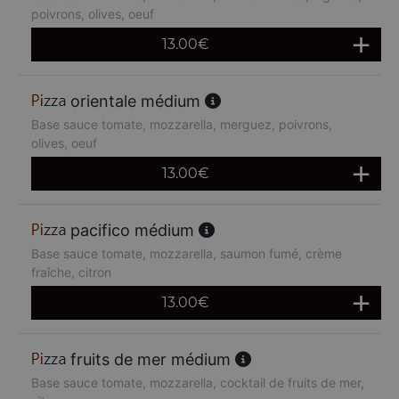
poivrons, olives, oeuf
13.00
€
orientale médium
Base sauce tomate, mozzarella, merguez, poivrons,
olives, oeuf
13.00
€
pacifico médium
Base sauce tomate, mozzarella, saumon fumé, crème
fraîche, citron
13.00
€
fruits de mer médium
Base sauce tomate, mozzarella, cocktail de fruits de mer,