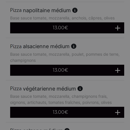
napolitaine médium
Base sauce tomate, mozzarella, anchois, câpres, olives
13.00
€
alsacienne médium
Base sauce tomate, mozzarella, poulet, pommes de terre,
champignons
13.00
€
végétarienne médium
Base sauce tomate, mozzarella, champignons frais,
oignons, artichauts, tomates fraîches, poivrons, olives
13.00
€