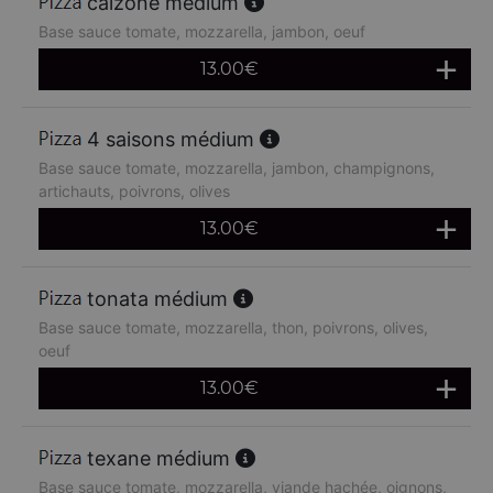
calzone médium
Base sauce tomate, mozzarella, jambon, oeuf
13.00
€
4 saisons médium
Base sauce tomate, mozzarella, jambon, champignons,
artichauts, poivrons, olives
13.00
€
tonata médium
Base sauce tomate, mozzarella, thon, poivrons, olives,
oeuf
13.00
€
texane médium
Base sauce tomate, mozzarella, viande hachée, oignons,