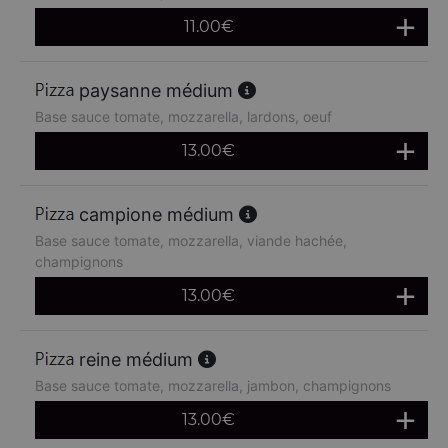
11.00
€
paysanne médium
Base sauce tomate, mozzarella, lardons, oeuf
13.00
€
campione médium
Base sauce tomate, mozzarella, viande hachée,
champignons
13.00
€
reine médium
Base sauce tomate, mozzarella, jambon, champignons
13.00
€