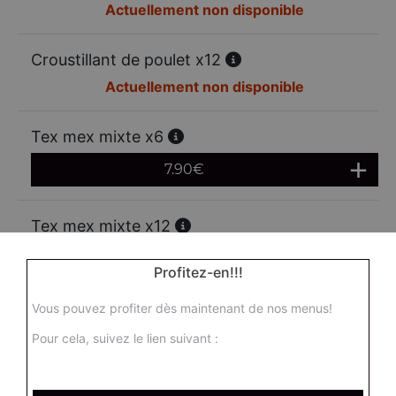
Actuellement non disponible
Croustillant de poulet x12
Actuellement non disponible
Tex mex mixte x6
7.90
€
Tex mex mixte x12
13.00
€
Profitez-en!!!
Vous pouvez profiter dès maintenant de nos menus!
Mozzarella sticks x6
Pour cela, suivez le lien suivant :
6.95
€