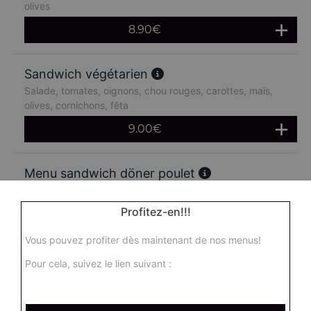
olives
8.90
€
Sandwich végétarien
Salade, tomates, oignons, chou rouges, carottes, maïs,
olives, cornichons, fêta
9.00
€
Menu sandwich döner poulet
Salade, tomates, oignons, chou rouges, carottes, maïs,
olives + frites + 1 boisson 33 cl
Profitez-en!!!
14.90
€
Vous pouvez profiter dès maintenant de nos menus!
Pour cela, suivez le lien suivant :
Menu sandwich doner boeuf
Salade, tomates, oignons, chou rouges, carottes, maïs,
olives + frites + 1 boisson 33 cl