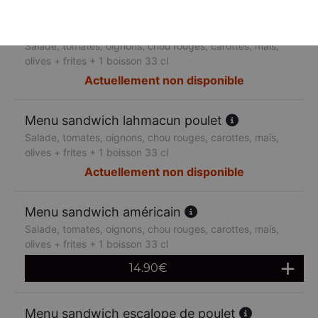
Menu sandwich lahmacun boeuf
Salade, tomates, oignons, chou rouges, carottes, maïs,
olives + frites + 1 boisson 33 cl
Actuellement non disponible
Menu sandwich lahmacun poulet
Salade, tomates, oignons, chou rouges, carottes, maïs,
olives + frites + 1 boisson 33 cl
Actuellement non disponible
Menu sandwich américain
Salade, tomates, oignons, chou rouges, carottes, maïs,
olives + frites + 1 boisson 33 cl
14.90
€
Menu sandwich escalope de poulet