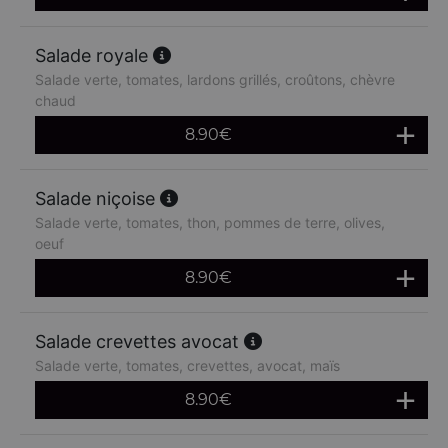
Salade royale
Salade verte, tomates, lardons grillés, croûtons, chèvre
chaud
8.90
€
Salade niçoise
Salade verte, tomates, thon, pommes de terre, olives,
oeuf
8.90
€
Salade crevettes avocat
Salade verte, tomates, crevettes, avocat, maïs
8.90
€