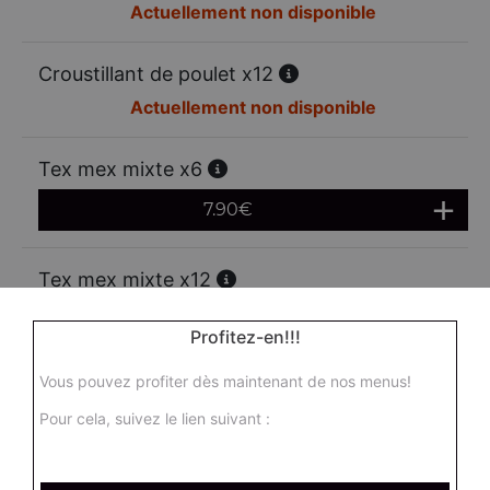
Actuellement non disponible
Croustillant de poulet x12
Actuellement non disponible
Tex mex mixte x6
7.90
€
Tex mex mixte x12
13.00
€
Profitez-en!!!
Vous pouvez profiter dès maintenant de nos menus!
Mozzarella sticks x6
Pour cela, suivez le lien suivant :
6.95
€