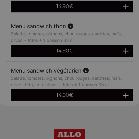
14.90
€
Menu sandwich thon
Salade, tomates, oignons, chou rouges, carottes, maïs,
olives + frites + 1 boisson 33 cl
14.90
€
Menu sandwich végétarien
Salade, tomates, oignons, chou rouges, carottes, maïs,
olives, fêta, cornichons + frites + 1 boisson 33 cl
14.90
€