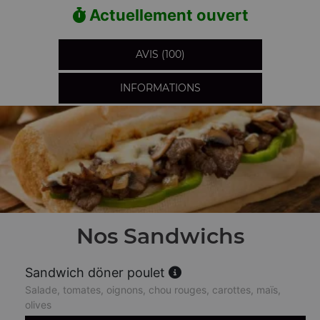
Actuellement ouvert
AVIS (100)
INFORMATIONS
Nos Sandwichs
Sandwich döner poulet
Salade, tomates, oignons, chou rouges, carottes, maïs,
olives