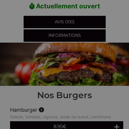
Actuellement ouvert
AVIS (100)
INFORMATIONS
Nos Burgers
Hamburger
Salade, tomates, oignons, steak de boeuf, cornichons
8.95
€