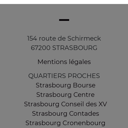
154 route de Schirmeck
67200 STRASBOURG
Mentions légales
QUARTIERS PROCHES
Strasbourg Bourse
Strasbourg Centre
Strasbourg Conseil des XV
Strasbourg Contades
Strasbourg Cronenbourg