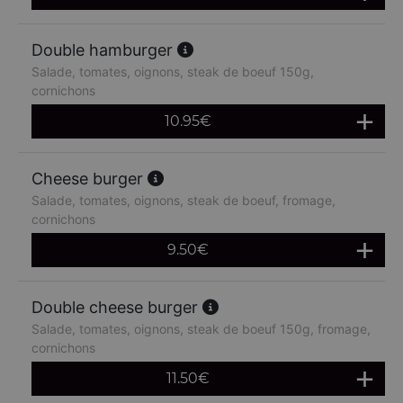
Double hamburger
Salade, tomates, oignons, steak de boeuf 150g,
cornichons
10.95
€
Cheese burger
Salade, tomates, oignons, steak de boeuf, fromage,
cornichons
9.50
€
Double cheese burger
Salade, tomates, oignons, steak de boeuf 150g, fromage,
cornichons
11.50
€