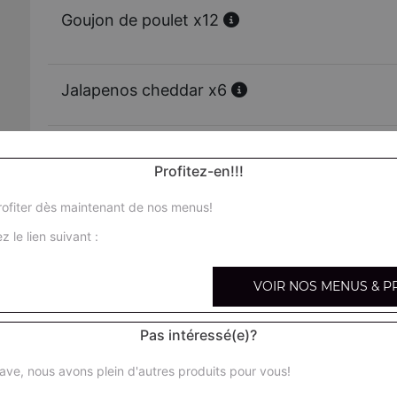
Goujon de poulet x12
Jalapenos cheddar x6
Jalapenos cheddar x12
Profitez-en!!!
ofiter dès maintenant de nos menus!
Chicken wings x6
z le lien suivant :
Chicken wings x12
VOIR NOS MENUS & P
Nuggets x6
Pas intéressé(e)?
ave, nous avons plein d'autres produits pour vous!
Nuggets x12