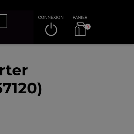
CONNEXION
PANIER
0
rter
67120)