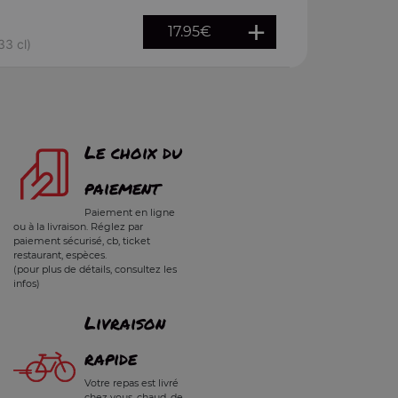
17.95
€
33 cl)
Le choix du
paiement
Paiement en ligne
ou à la livraison. Réglez par
paiement sécurisé, cb, ticket
restaurant, espèces.
(pour plus de détails, consultez les
infos)
Livraison
rapide
Votre repas est livré
chez vous, chaud, de