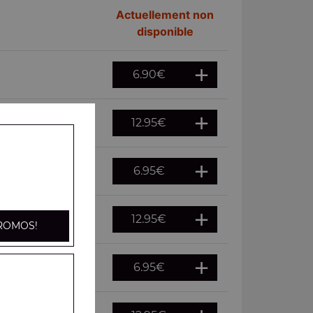
Actuellement non
disponible
6.90
€
12.95
€
6.95
€
12.95
€
ROMOS!
6.95
€