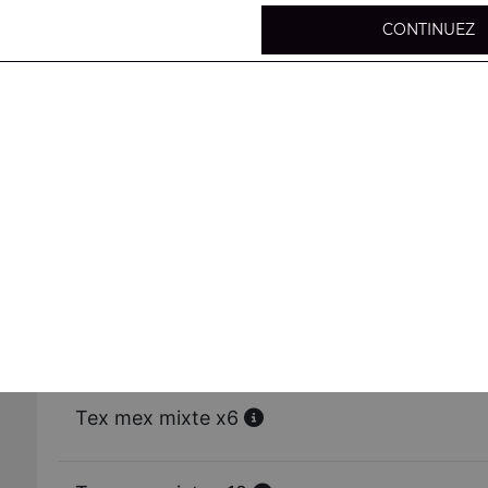
CONTINUEZ
Brochettes de poulet x6
Brochettes de poulet x12
Croustillant de poulet x6
Croustillant de poulet x12
Tex mex mixte x6