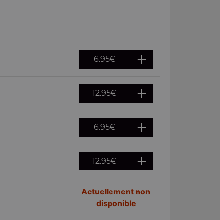
6.95
€
12.95
€
6.95
€
12.95
€
Actuellement non
disponible