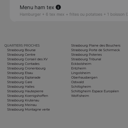
Menu ham tex
Hamburger + 6 tex mex + frites ou potatoes + 1 boisson (
QUARTIERS PROCHES
Strasbourg Plaine des Bouchers
Strasbourg Bourse
Strasbourg Porte de Schirmeck
Strasbourg Centre
Strasbourg Poteries
Strasbourg Conseil des XV
Strasbourg Tribunal
Strasbourg Contades
Eckbolsheim
Strasbourg Cronenbourg
Entzheim
Strasbourg Elsau
Lingolsheim
Strasbourg Esplanade
Oberhausbergen
Strasbourg Gare
Ostwald
Strasbourg Halles
Schiltigheim
Strasbourg Hautepierre
Schiltigheim Espace Européen
Strasbourg Koenigshoffen
Wolfisheim
Strasbourg Krutenau
Strasbourg Meinau
Strasbourg Montagne verte