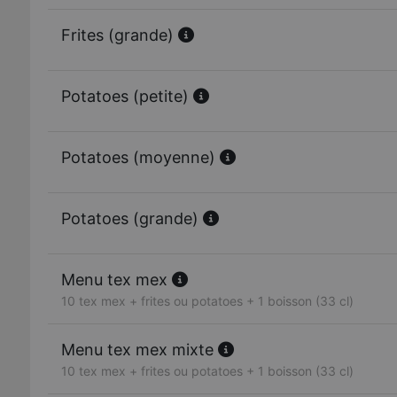
Frites (grande)
Potatoes (petite)
Potatoes (moyenne)
Potatoes (grande)
Menu tex mex
10 tex mex + frites ou potatoes + 1 boisson (33 cl)
Menu tex mex mixte
10 tex mex + frites ou potatoes + 1 boisson (33 cl)