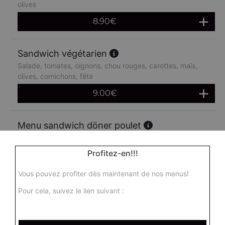
olives
8.90
€
Sandwich végétarien
Salade, tomates, oignons, chou rouges, carottes, maïs,
olives, cornichons, fêta
9.00
€
Menu sandwich döner poulet
Salade, tomates, oignons, chou rouges, carottes, maïs,
olives + frites + 1 boisson 33 cl
Profitez-en!!!
14.90
€
Vous pouvez profiter dès maintenant de nos menus!
Pour cela, suivez le lien suivant :
Menu sandwich doner boeuf
Salade, tomates, oignons, chou rouges, carottes, maïs,
olives + frites + 1 boisson 33 cl