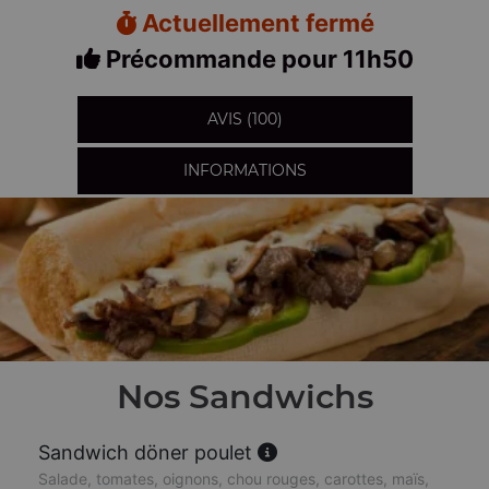
Actuellement fermé
Précommande pour 11h50
AVIS (100)
INFORMATIONS
Nos Sandwichs
Sandwich döner poulet
Salade, tomates, oignons, chou rouges, carottes, maïs,