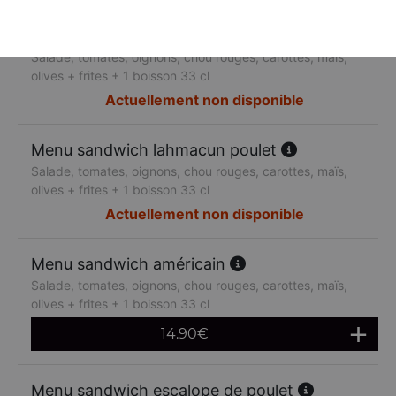
Menu sandwich lahmacun boeuf
Salade, tomates, oignons, chou rouges, carottes, maïs,
olives + frites + 1 boisson 33 cl
Actuellement non disponible
Menu sandwich lahmacun poulet
Salade, tomates, oignons, chou rouges, carottes, maïs,
olives + frites + 1 boisson 33 cl
Actuellement non disponible
Menu sandwich américain
Salade, tomates, oignons, chou rouges, carottes, maïs,
olives + frites + 1 boisson 33 cl
14.90
€
Menu sandwich escalope de poulet