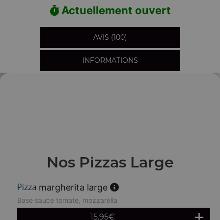
Actuellement ouvert
AVIS (100)
INFORMATIONS
Nos Pizzas Large
margherita large
Base sauce tomate, mozzarella
15.95
€