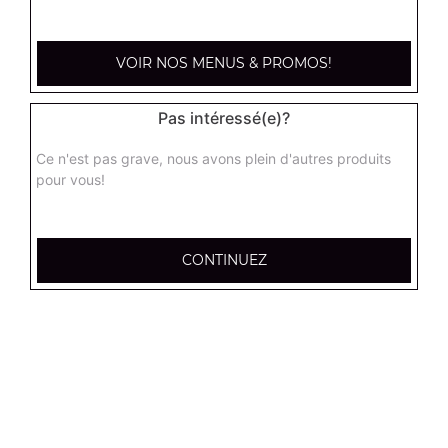
kebab large
Base sauce tomate, mozzarella, viande kébab, tomate
fraîches, oignons
VOIR NOS MENUS & PROMOS!
17.95
€
Pas intéressé(e)?
hannibale large
Ce n'est pas grave, nous avons plein d'autres produits
Base sauce tomate, boeuf, jambon, poulet, merguez
pour vous!
17.95
€
CONTINUEZ
supreme sucuk large
Base sauce tomate, oignons, poivrons, champignons,
maïs, double sucuk
17.95
€
capri large
Base crème fraîche, mozzarella, poulet, pommes de terre,