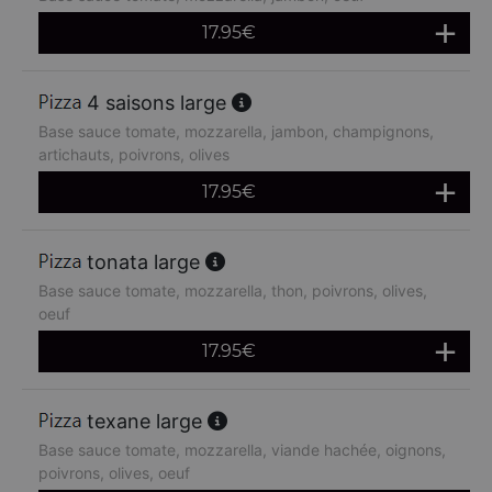
17.95
€
4 saisons large
Base sauce tomate, mozzarella, jambon, champignons,
artichauts, poivrons, olives
17.95
€
tonata large
Base sauce tomate, mozzarella, thon, poivrons, olives,
oeuf
17.95
€
texane large
Base sauce tomate, mozzarella, viande hachée, oignons,
poivrons, olives, oeuf