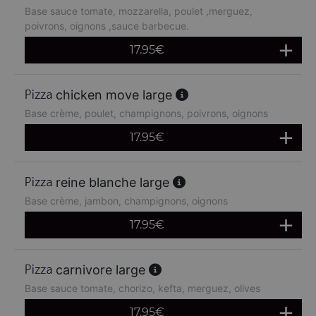
Base sauce tomate, mozzarella, poulet ,merguez,
poivrons, oignons ,sauce barbecue.
17.95
€
chicken move large
Base crème, poulet, champignons, poivrons, oignons
17.95
€
reine blanche large
Base crème, jambon, champignons, oignons
17.95
€
carnivore large
Base sauce tomate, chorizo, kefta, merguez, olives
17.95
€