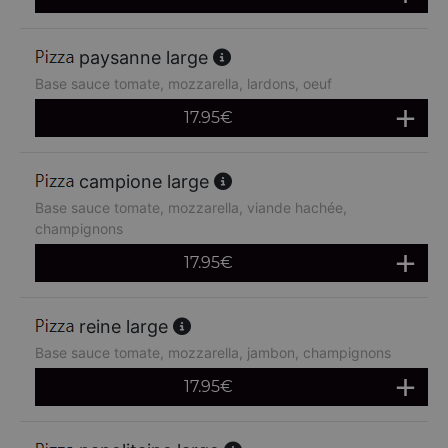
paysanne large
Base sauce tomate, mozzarella, lardons, oeuf
17.95
€
campione large
Base sauce tomate, mozzarella, viande hachée,
champignons
17.95
€
reine large
Base sauce tomate, mozzarella, jambon, champignons
17.95
€