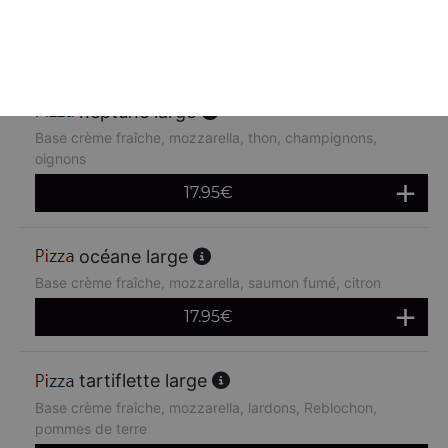
chèvre
17.95
€
neptune large
Base crème fraîche, mozzarella, thon, champignons,
oignons
17.95
€
océane large
Base crème fraîche, mozzarella, saumon fumé, citron
17.95
€
tartiflette large
Base crème fraîche, mozzarella, lardons, Reblochon,
pommes de terre