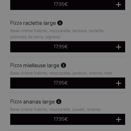
17.95
€
raclette large
Base crème fraîche, mozzarella, lardons, raclette,
pommes de terre, oignons
17.95
€
mielleuse large
Base crème fraîche, mozzarella, jambon, chèvre, miel
17.95
€
ananas large
Base crème fraîche, mozzarella, poulet, ananas
17.95
€