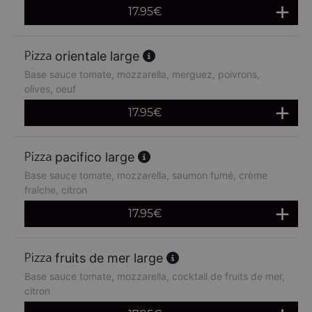
17.95
€
orientale large
Base sauce tomate, mozzarella, merguez, poivrons,
olives, oeuf
17.95
€
pacifico large
Base sauce tomate, mozzarella, saumon fumé, crème
fraîche, citron
17.95
€
fruits de mer large
Base sauce tomate, mozzarella, cocktail de fruits de mer,
citron