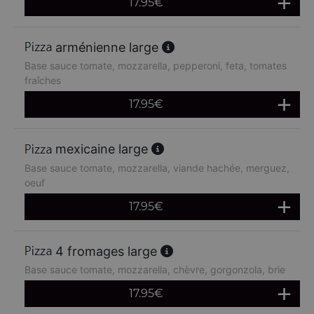
17.95
€
arménienne large
Base sauce tomate, mozzarella, pepperoni, feta, tomates
fraîches
17.95
€
mexicaine large
Base sauce tomate, mozzarella, viande hachée, merguez,
oeuf
17.95
€
4 fromages large
Base sauce tomate, mozzarella, chèvre, gorgonzola, brie
17.95
€