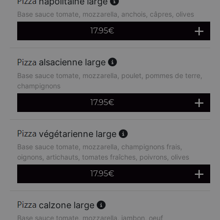
napolitaine large
Base sauce tomate, mozzarella, anchois, câpres, olives
17.95
€
alsacienne large
Base sauce tomate, mozzarella, poulet, pommes de terre,
champignons
17.95
€
végétarienne large
Base sauce tomate, mozzarella, champignons frais,
oignons, artichauts, tomates fraîches, poivrons, olives
17.95
€
calzone large
Base sauce tomate, mozzarella, jambon, oeuf