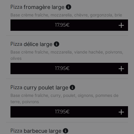
fromagère large
Base crème fraîche, mozzarella, chèvre, gorgonzola, brie
17.95
€
délice large
Base crème fraîche, mozzarella, viande hachée, poivrons,
olives
17.95
€
curry poulet large
Base crème fraîche, curry, poulet, oignons, pommes de
terre, poivrons
17.95
€
barbecue large