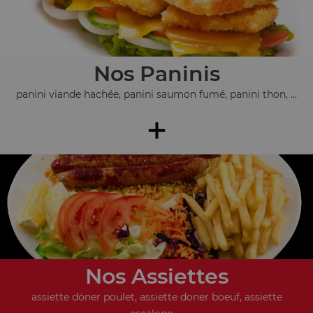
Nos Paninis
panini viande hachée, panini saumon fumé, panini thon, ...
+
Nos Assiettes
assiette döner poulet, assiette doner boeuf, assiette