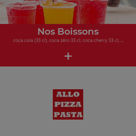
Nos Boissons
coca cola (33 cl), coca zéro 33 cl, coca cherry 33 cl, ...
+