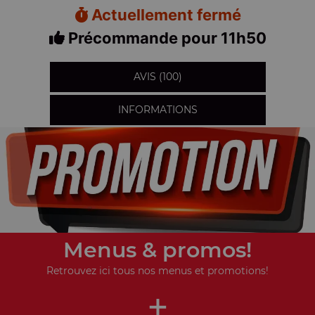
Actuellement fermé
Précommande pour 11h50
AVIS (100)
INFORMATIONS
Menus & promos!
Retrouvez ici tous nos menus et promotions!
+