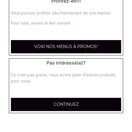
Profitez-en!!!
Vous pouvez profiter dès maintenant de nos menus!
Nos Salades
Pour cela, suivez le lien suivant :
salade du chef, salade royale, salade niçoise, ...
+
VOIR NOS MENUS & PROMOS!
Pas intéressé(e)?
Ce n'est pas grave, nous avons plein d'autres produits
pour vous!
CONTINUEZ
Nos Tex Mex
beignets de calamar x6, beignets de calamar x12, bouchées
de camembert x6, ...