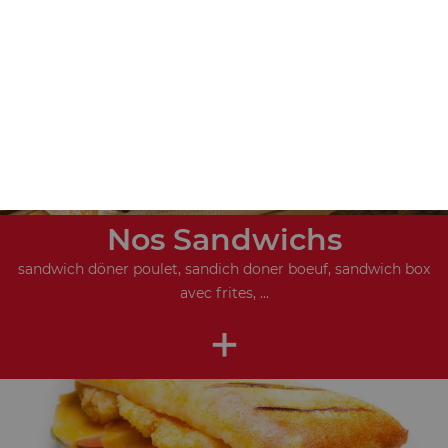
+
Nos Sandwichs
sandwich döner poulet, sandich doner boeuf, sandwich box
avec frites, ...
+