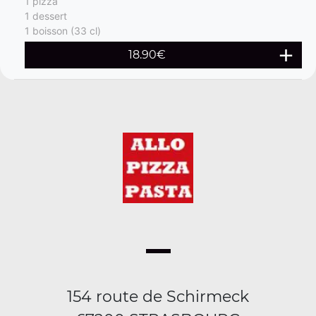
1 pizza
1 dessert
1 boisson (33 cl)
18.90€
154 route de Schirmeck