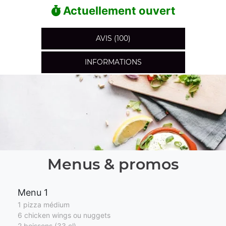
Actuellement ouvert
AVIS (100)
INFORMATIONS
Menus & promos
Menu 1
1 pizza médium
6 chicken wings ou nuggets
2 boissons (33 cl)