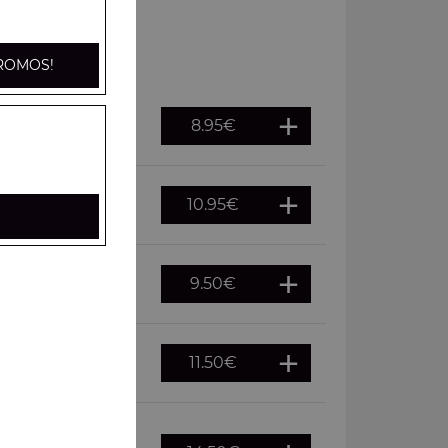
ROMOS!
8.95
€
10.95
€
ns
9.50
€
ichons
11.50
€
 cornichons