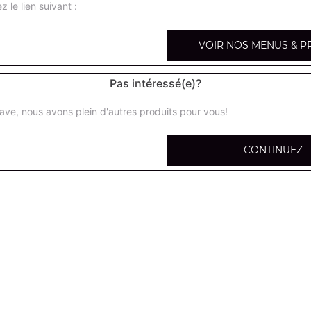
z le lien suivant :
VOIR NOS MENUS & P
Hamburger
Pas intéressé(e)?
Salade, tomates, oignons, steak de boeuf, cornichons
ave, nous avons plein d'autres produits pour vous!
Double hamburger
CONTINUEZ
Salade, tomates, oignons, steak de boeuf 150g, cornicho
Cheese burger
Salade, tomates, oignons, steak de boeuf, fromage, corn
Double cheese burger
Salade, tomates, oignons, steak de boeuf 150g, fromage,
Cheese burger xxl