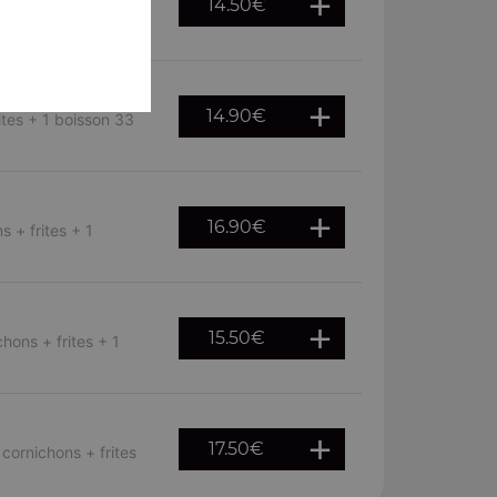
14.50
€
ns, cornichons,
14.90
€
ites + 1 boisson 33
16.90
€
 + frites + 1
15.50
€
hons + frites + 1
17.50
€
cornichons + frites