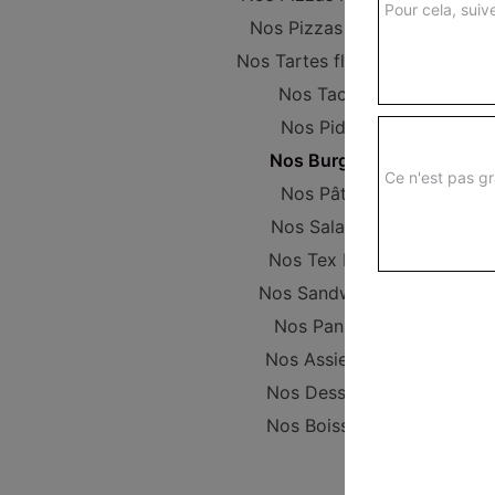
Pour cela, suive
Nos Pizzas Large
Nos Tartes flambées
Nos Tacos
Nos Pides
Nos Burgers
Ce n'est pas gr
Nos Pâtes
Nos Salades
Nos Tex Mex
Nos Sandwichs
Nos Paninis
Nos Assiettes
Nos Desserts
Nos Boissons