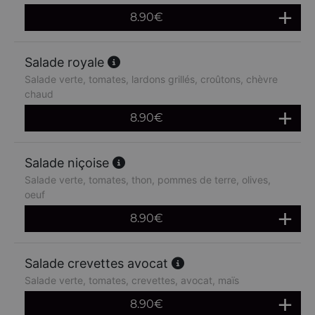
8.90
€
Salade royale
Salade verte, tomates, lardons grillés, croûtons, chèvre
chaud
8.90
€
Salade niçoise
Salade verte, tomates, thon, pommes de terre, olives,
oeuf
8.90
€
Salade crevettes avocat
Salade verte, tomates, crevettes, avocat, maïs
8.90
€