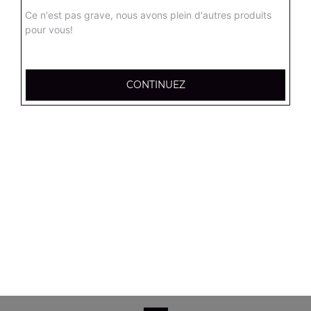
Salade verte, tomates, mozzarella, olives noires
Ce n'est pas grave, nous avons plein d'autres produits
pour vous!
8.90
€
Salade campagnarde
CONTINUEZ
Salade verte, tomates, poulet, emmental, croûtons
8.90
€