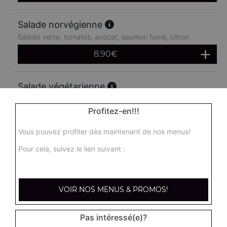
Salade norvégienne
Salade verte, tomates, avocat, saumon fumé, citron
8.90
€
Salade végétarienne
Salade verte, tomates, cornichons, artichauts, maïs,
avocat, concombre
Profitez-en!!!
8.90
€
Vous pouvez profiter dès maintenant de nos menus!
Pour cela, suivez le lien suivant :
Salade féta
Salade verte, tomates, oignons, poivrons, féta
8.90
€
VOIR NOS MENUS & PROMOS!
Pas intéressé(e)?
Salade mozza