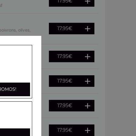
17.95
€
uf
17.95
€
oivrons, olives,
17.95
€
, oeuf
17.95
€
he, citron
ROMOS!
17.95
€
citron
17.95
€
fraîches