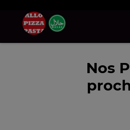
Nos P
proch