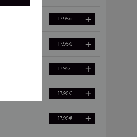
17.95
€
 oeuf
17.95
€
17.95
€
merguez
17.95
€
, pepperoni
17.95
€