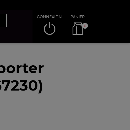
CONNEXION
PANIER
0
porter
67230)