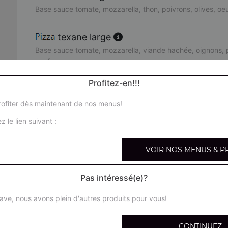
Base sauce tomate, mozzarella, thon, poivrons, olives, oe
texane large
Base sauce tomate, mozzarella, viande hachée, oignons, p
oeuf
Profitez-en!!!
orientale large
Base sauce tomate, mozzarella, merguez, poivrons, olives
ofiter dès maintenant de nos menus!
z le lien suivant :
pacifico large
Base sauce tomate, mozzarella, saumon fumé, crème fraîc
VOIR NOS MENUS & P
fruits de mer large
Pas intéressé(e)?
Base sauce tomate, mozzarella, cocktail de fruits de mer, 
ave, nous avons plein d'autres produits pour vous!
arménienne large
Base sauce tomate, mozzarella, pepperoni, feta, tomates 
CONTINUEZ