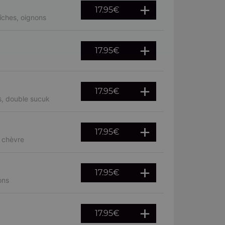
17.95
€
îches, oignons
17.95
€
17.95
€
s, double sucuk
17.95
€
, chèvre
17.95
€
ons
17.95
€