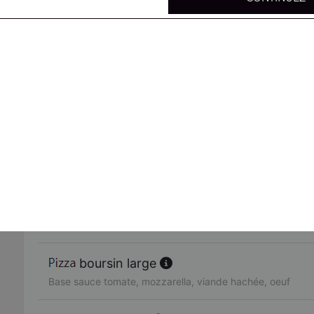
mexicaine large
Base sauce tomate, mozzarella, viande hachée, merguez,
4 fromages large
Base sauce tomate, mozzarella, chèvre, gorgonzola, brie
parisienne large
Base sauce tomate, mozzarella, poulet, viande hachée, 
4 jambons large
Base sauce tomate, mozzarella, jambon, lardons, chorizo
boursin large
Base sauce tomate, mozzarella, viande hachée, oeuf