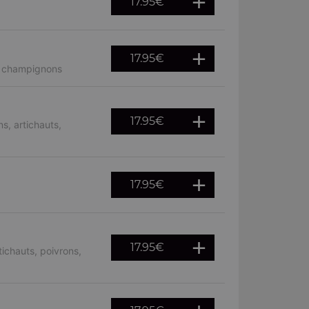
17.95
€
17.95
€
, champignons
17.95
€
s, artichauts,
17.95
€
17.95
€
ichauts, poivrons,