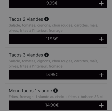
9.95
€
Tacos 2 viandes
Salade, tomates, oignons, chou rouges, carottes, maïs,
olives, frites à l'intérieur, fromage
11.95
€
Tacos 3 viandes
Salade, tomates, oignons, chou rouges, carottes, maïs,
olives, frites à l'intérieur, fromage
13.95
€
Menu tacos 1 viande
Frites, fromage, 1 viande au choix + frites + boisson 33 cl
14.90
€