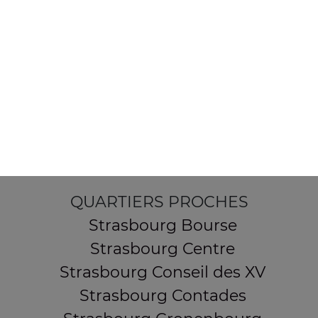
154 route de Schirmeck
67200 STRASBOURG
Mentions légales
QUARTIERS PROCHES
Strasbourg Bourse
Strasbourg Centre
Strasbourg Conseil des XV
Strasbourg Contades