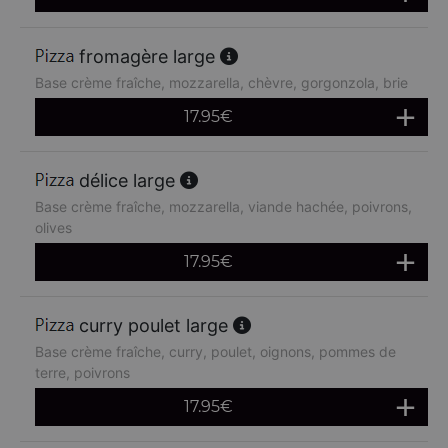
fromagère large
Base crème fraîche, mozzarella, chèvre, gorgonzola, brie
17.95
€
délice large
Base crème fraîche, mozzarella, viande hachée, poivrons,
olives
17.95
€
curry poulet large
Base crème fraîche, curry, poulet, oignons, pommes de
terre, poivrons
17.95
€