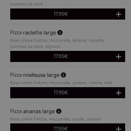
pommes de terre
17.95
€
raclette large
Base crème fraîche, mozzarella, lardons, raclette,
pommes de terre, oignons
17.95
€
mielleuse large
Base crème fraîche, mozzarella, jambon, chèvre, miel
17.95
€
ananas large
Base crème fraîche, mozzarella, poulet, ananas
17.95
€