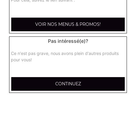
kebab large
Base sauce tomate, mozzarella, viande kébab, tomate
VOIR NOS MENUS & PROMOS!
fraîches, oignons
17.95
€
Pas intéressé(e)?
Ce n'est pas grave, nous avons plein d'autres produits
hannibale large
pour vous!
Base sauce tomate, boeuf, jambon, poulet, merguez
17.95
€
CONTINUEZ
supreme sucuk large
Base sauce tomate, oignons, poivrons, champignons,
maïs, double sucuk
17.95
€
capri large