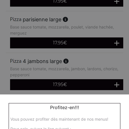
17.95
€
parisienne large
Base sauce tomate, mozzarella, poulet, viande hachée,
merguez
17.95
€
4 jambons large
Base sauce tomate, mozzarella, jambon, lardons, chorizo,
pepperoni
17.95
€
boursin large
Profitez-en!!!
Base sauce tomate, mozzarella, viande hachée, oeuf
Vous pouvez profiter dès maintenant de nos menus!
17.95
€
Pour cela, suivez le lien suivant :