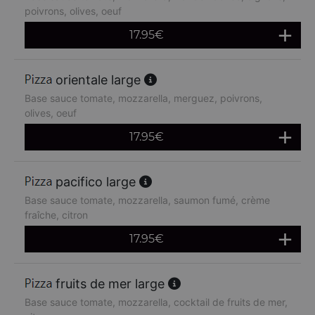
poivrons, olives, oeuf
17.95
€
orientale large
Base sauce tomate, mozzarella, merguez, poivrons,
olives, oeuf
17.95
€
pacifico large
Base sauce tomate, mozzarella, saumon fumé, crème
fraîche, citron
17.95
€
fruits de mer large
Base sauce tomate, mozzarella, cocktail de fruits de mer,