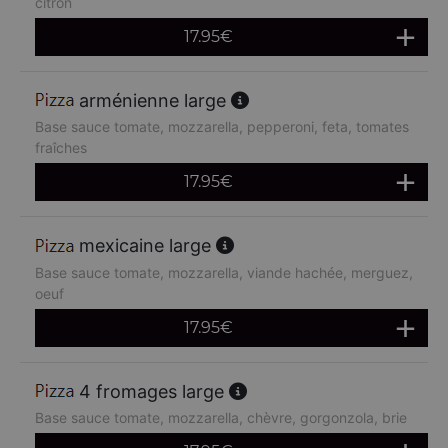
citron
17.95
€
arménienne large
Base sauce tomate, mozzarella, pepperoni, feta, tomates
fraîches
17.95
€
mexicaine large
Base sauce tomate, mozzarella, viande hachée, merguez,
oeuf
17.95
€
4 fromages large
Base sauce tomate, mozzarella, chèvre, gorgonzola, brie