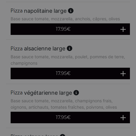
napolitaine large
Base sauce tomate, mozzarella, anchois, câpres, olives
17.95
€
alsacienne large
Base sauce tomate, mozzarella, poulet, pommes de terre,
champignons
17.95
€
végétarienne large
Base sauce tomate, mozzarella, champignons frais,
oignons, artichauts, tomates fraîches, poivrons, olives
17.95
€