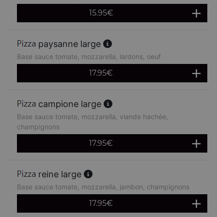
15.95
€
paysanne large
Base sauce tomate, mozzarella, lardons, oeuf
17.95
€
campione large
Base sauce tomate, mozzarella, viande hachée,
champignons
17.95
€
reine large
Base sauce tomate, mozzarella, jambon, champignons
17.95
€