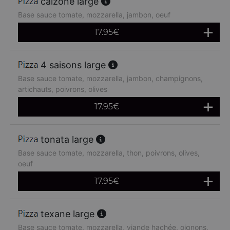
calzone large
Base sauce tomate, mozzarella, jambon, oeuf
17.95
€
4 saisons large
Base sauce tomate, mozzarella, jambon, champignons,
artichauts, poivrons, olives
17.95
€
tonata large
Base sauce tomate, mozzarella, thon, poivrons, olives,
oeuf
17.95
€
texane large
Base sauce tomate, mozzarella, viande hachée, oignons,