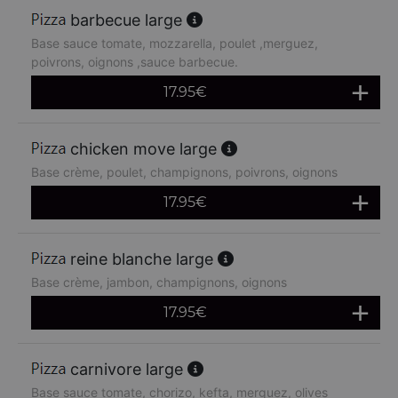
barbecue large
Base sauce tomate, mozzarella, poulet ,merguez,
poivrons, oignons ,sauce barbecue.
17.95
€
chicken move large
Base crème, poulet, champignons, poivrons, oignons
17.95
€
reine blanche large
Base crème, jambon, champignons, oignons
17.95
€
carnivore large
Base sauce tomate, chorizo, kefta, merguez, olives