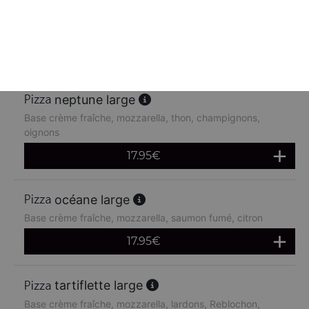
Base crème fraîche, mozzarella, poulet, pommes de terre,
chèvre
17.95
€
neptune large
Base crème fraîche, mozzarella, thon, champignons,
oignons
17.95
€
océane large
Base crème fraîche, mozzarella, saumon fumé, citron
17.95
€
tartiflette large
Base crème fraîche, mozzarella, lardons, Reblochon,