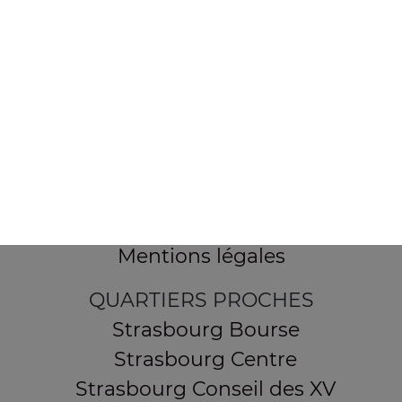
154 route de Schirmeck
67200 STRASBOURG
Mentions légales
QUARTIERS PROCHES
Strasbourg Bourse
Strasbourg Centre
Strasbourg Conseil des XV