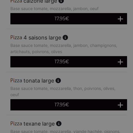
calzone large
Base sauce tomate, mozzarella, jambon, oeuf
17.95
€
4 saisons large
Base sauce tomate, mozzarella, jambon, champignons,
artichauts, poivrons, olives
17.95
€
tonata large
Base sauce tomate, mozzarella, thon, poivrons, olives,
oeuf
17.95
€
texane large
Base sauce tomate, mozzarella, viande hachée, oignons,