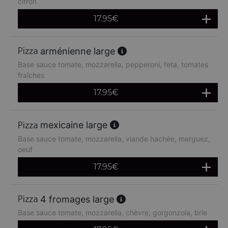
citron
17.95
€
arménienne large
Base sauce tomate, mozzarella, pepperoni, feta, tomates
fraîches
17.95
€
mexicaine large
Base sauce tomate, mozzarella, viande hachée, merguez,
oeuf
17.95
€
4 fromages large
Base sauce tomate, mozzarella, chèvre, gorgonzola, brie