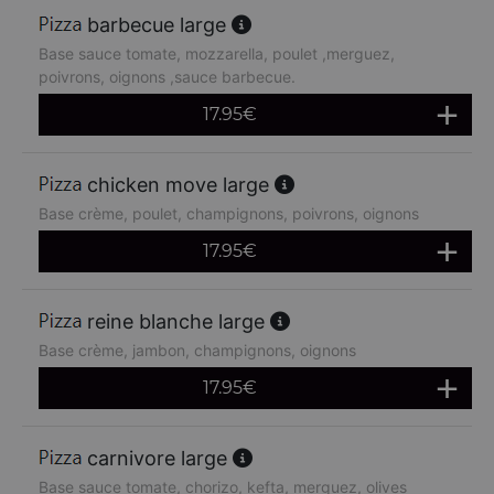
barbecue large
Base sauce tomate, mozzarella, poulet ,merguez,
poivrons, oignons ,sauce barbecue.
17.95
€
chicken move large
Base crème, poulet, champignons, poivrons, oignons
17.95
€
reine blanche large
Base crème, jambon, champignons, oignons
17.95
€
carnivore large
Base sauce tomate, chorizo, kefta, merguez, olives