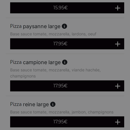
15.95
€
paysanne large
Base sauce tomate, mozzarella, lardons, oeuf
17.95
€
campione large
Base sauce tomate, mozzarella, viande hachée,
champignons
17.95
€
reine large
Base sauce tomate, mozzarella, jambon, champignons
17.95
€