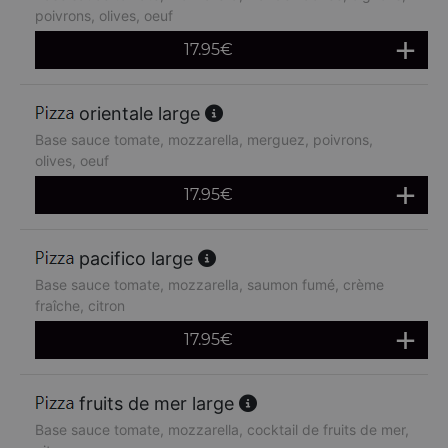
poivrons, olives, oeuf
17.95
€
orientale large
Base sauce tomate, mozzarella, merguez, poivrons,
olives, oeuf
17.95
€
pacifico large
Base sauce tomate, mozzarella, saumon fumé, crème
fraîche, citron
17.95
€
fruits de mer large
Base sauce tomate, mozzarella, cocktail de fruits de mer,