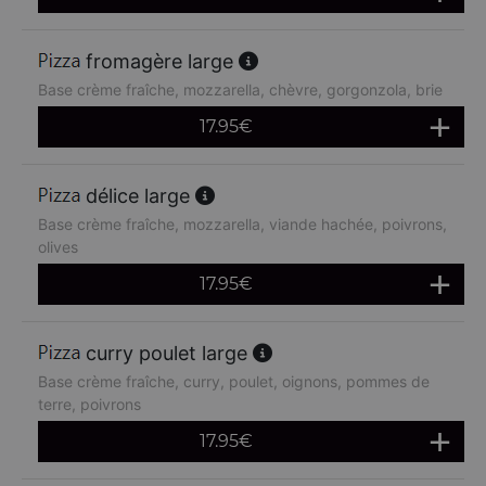
fromagère large
Base crème fraîche, mozzarella, chèvre, gorgonzola, brie
17.95
€
délice large
Base crème fraîche, mozzarella, viande hachée, poivrons,
olives
17.95
€
curry poulet large
Base crème fraîche, curry, poulet, oignons, pommes de
terre, poivrons
17.95
€