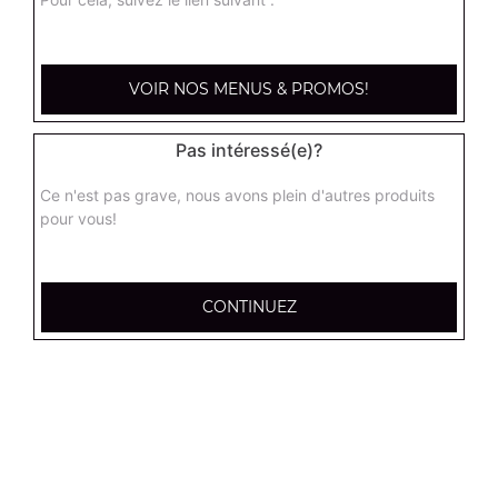
kebab large
Base sauce tomate, mozzarella, viande kébab, tomate
VOIR NOS MENUS & PROMOS!
fraîches, oignons
17.95
€
Pas intéressé(e)?
Ce n'est pas grave, nous avons plein d'autres produits
hannibale large
pour vous!
Base sauce tomate, boeuf, jambon, poulet, merguez
17.95
€
CONTINUEZ
supreme sucuk large
Base sauce tomate, oignons, poivrons, champignons,
maïs, double sucuk
17.95
€
capri large