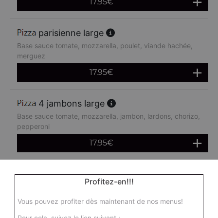
17.95
€
parisienne large
Base sauce tomate, mozzarella, poulet, viande hachée,
merguez
17.95
€
4 jambons large
Base sauce tomate, mozzarella, jambon, lardons, chorizo,
pepperoni
17.95
€
boursin large
Profitez-en!!!
Base sauce tomate, mozzarella, viande hachée, oeuf
Vous pouvez profiter dès maintenant de nos menus!
17.95
€
Pour cela, suivez le lien suivant :