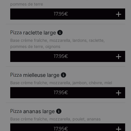
pommes de terre
17.95
€
raclette large
Base crème fraîche, mozzarella, lardons, raclette,
pommes de terre, oignons
17.95
€
mielleuse large
Base crème fraîche, mozzarella, jambon, chèvre, miel
17.95
€
ananas large
Base crème fraîche, mozzarella, poulet, ananas
17.95
€