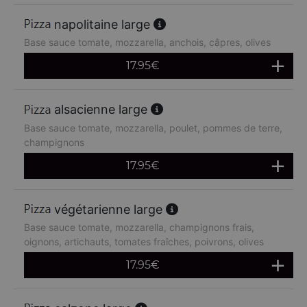
napolitaine large
Base sauce tomate, mozzarella, anchois, câpres, olives
17.95
€
alsacienne large
Base sauce tomate, mozzarella, poulet, pommes de terre,
champignons
17.95
€
végétarienne large
Base sauce tomate, mozzarella, champignons frais,
oignons, artichauts, tomates fraîches, poivrons, olives
17.95
€