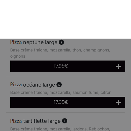
Base crème fraîche, mozzarella, poulet, pommes de terre,
chèvre
17.95
€
neptune large
Base crème fraîche, mozzarella, thon, champignons,
oignons
17.95
€
océane large
Base crème fraîche, mozzarella, saumon fumé, citron
17.95
€
tartiflette large
Base crème fraîche, mozzarella, lardons, Reblochon,