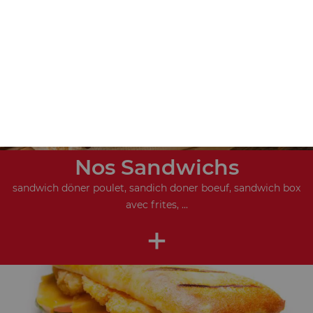
+
Nos Sandwichs
sandwich döner poulet, sandich doner boeuf, sandwich box
avec frites, ...
+