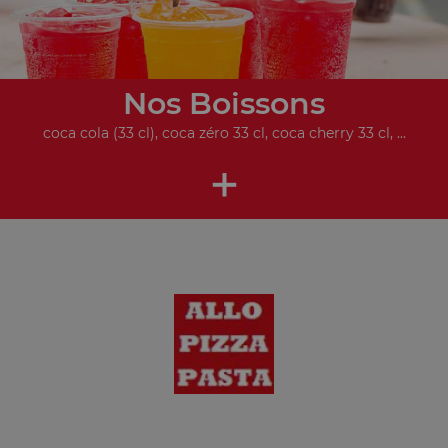
Nos Boissons
coca cola (33 cl), coca zéro 33 cl, coca cherry 33 cl, ...
+