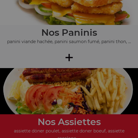
Nos Paninis
panini viande hachée, panini saumon fumé, panini thon, ...
+
Nos Assiettes
assiette döner poulet, assiette doner boeuf, assiette