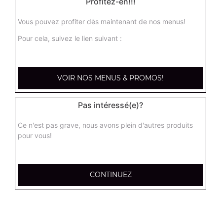
Profitez-en!!!
Vous pouvez profiter dès maintenant de nos menus!
Nos Salades
Pour cela, suivez le lien suivant :
salade du chef, salade royale, salade niçoise, ...
+
VOIR NOS MENUS & PROMOS!
Pas intéressé(e)?
Ce n'est pas grave, nous avons plein d'autres produits
pour vous!
CONTINUEZ
Nos Tex Mex
beignets de calamar x6, beignets de calamar x12, bouchées
de camembert x6, ...