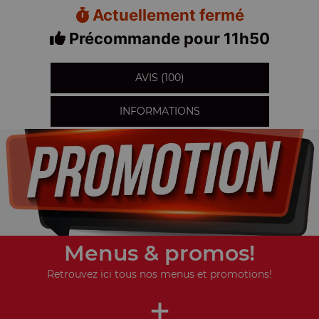
Actuellement fermé
Précommande pour 11h50
AVIS (100)
INFORMATIONS
Menus & promos!
Retrouvez ici tous nos menus et promotions!
+