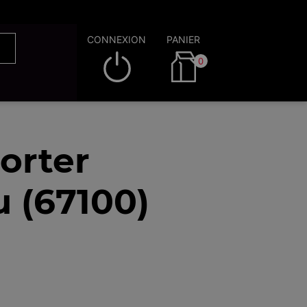
CONNEXION
PANIER
0
orter
 (67100)