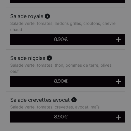
Salade royale
Salade verte, tomates, lardons grillés, croûtons, chèvre
chaud
8.90
€
Salade niçoise
Salade verte, tomates, thon, pommes de terre, olives,
oeuf
8.90
€
Salade crevettes avocat
Salade verte, tomates, crevettes, avocat, maïs
8.90
€