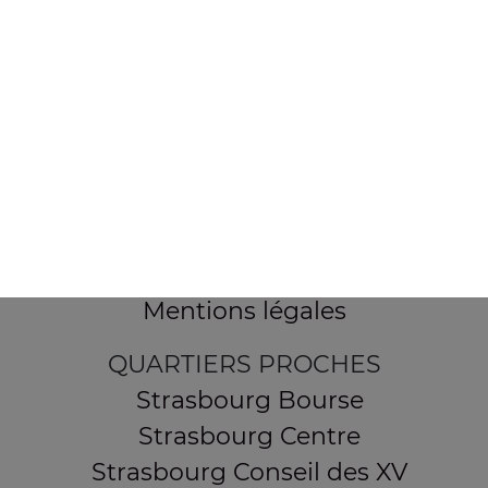
154 route de Schirmeck
67200 STRASBOURG
Mentions légales
QUARTIERS PROCHES
Strasbourg Bourse
Strasbourg Centre
Strasbourg Conseil des XV