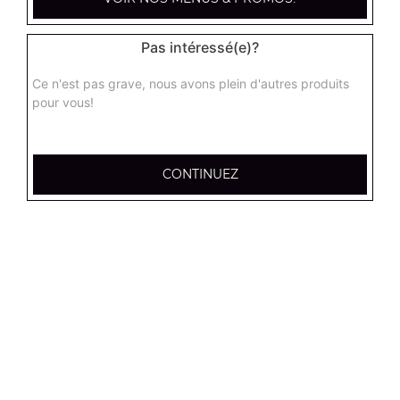
12.95
€
Pas intéressé(e)?
Tenders x6
Ce n'est pas grave, nous avons plein d'autres produits
7.00
€
pour vous!
Tenders x12
CONTINUEZ
13.00
€
Frites (petite)
3.50
€
Frites (moyenne)
4.50
€