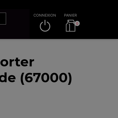
CONNEXION
PANIER
0
orter
de (67000)