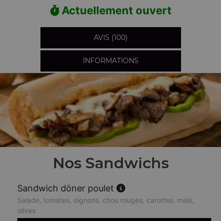
Actuellement ouvert
AVIS (100)
INFORMATIONS
Nos Sandwichs
Sandwich döner poulet
Salade, tomates, oignons, chou rouges, carottes, maïs,
olives