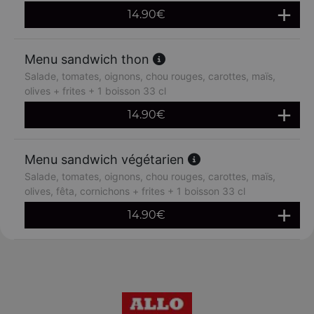
14.90
€
Menu sandwich thon
Salade, tomates, oignons, chou rouges, carottes, maïs,
olives + frites + 1 boisson 33 cl
14.90
€
Menu sandwich végétarien
Salade, tomates, oignons, chou rouges, carottes, maïs,
olives, fêta, cornichons + frites + 1 boisson 33 cl
14.90
€