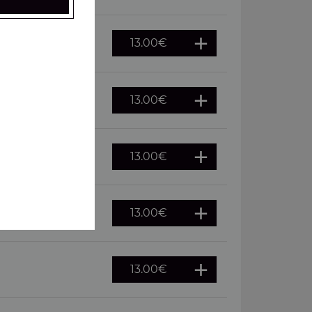
13.00
€
 oeuf
13.00
€
13.00
€
merguez
13.00
€
, pepperoni
13.00
€