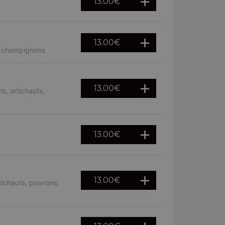
13.00
€
13.00
€
, champignons
13.00
€
s, artichauts,
13.00
€
13.00
€
ichauts, poivrons,