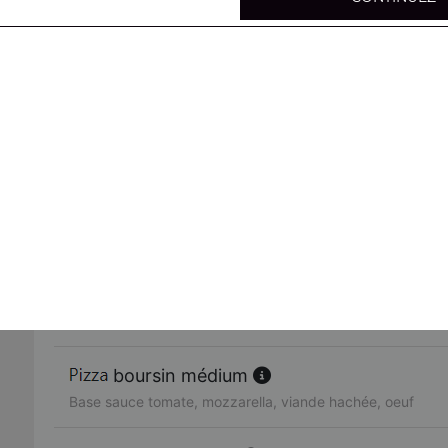
mexicaine médium
Base sauce tomate, mozzarella, viande hachée, merguez,
4 fromages médium
Base sauce tomate, mozzarella, chèvre, gorgonzola, brie
parisienne médium
Base sauce tomate, mozzarella, poulet, viande hachée, 
4 jambons médium
Base sauce tomate, mozzarella, jambon, lardons, chorizo
boursin médium
Base sauce tomate, mozzarella, viande hachée, oeuf