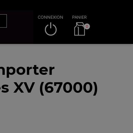
CONNEXION
PANIER
0
mporter
s XV (67000)