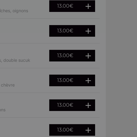
13.00
€
îches, oignons
13.00
€
13.00
€
s, double sucuk
13.00
€
, chèvre
13.00
€
ons
13.00
€