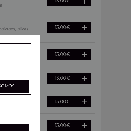
13.00
€
uf
13.00
€
oivrons, olives,
13.00
€
, oeuf
13.00
€
he, citron
ROMOS!
13.00
€
citron
13.00
€
fraîches