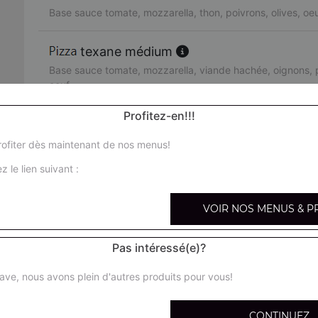
Base sauce tomate, mozzarella, thon, poivrons, olives, oe
texane médium
Base sauce tomate, mozzarella, viande hachée, oignons, p
oeuf
Profitez-en!!!
orientale médium
Base sauce tomate, mozzarella, merguez, poivrons, olives
ofiter dès maintenant de nos menus!
z le lien suivant :
pacifico médium
Base sauce tomate, mozzarella, saumon fumé, crème fraîc
VOIR NOS MENUS & P
fruits de mer médium
Pas intéressé(e)?
Base sauce tomate, mozzarella, cocktail de fruits de mer, 
ave, nous avons plein d'autres produits pour vous!
arménienne médium
Base sauce tomate, mozzarella, pepperoni, feta, tomates 
CONTINUEZ