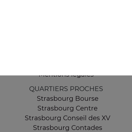
154 route de Schirmeck
67200 STRASBOURG
Mentions légales
QUARTIERS PROCHES
Strasbourg Bourse
Strasbourg Centre
Strasbourg Conseil des XV
Strasbourg Contades