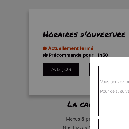
Horaires d'ouverture
Actuellement fermé
Précommande pour 11h50
AVIS (100)
INFORMATIONS
Vous pouvez pr
Pour cela, suive
La carte
Menus & promos
Nos Pizzas Médium