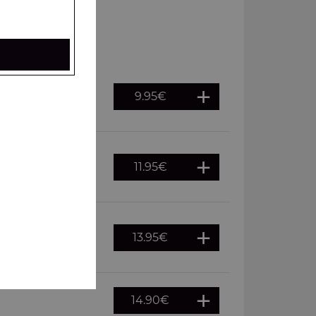
9.95
€
es, frites à
11.95
€
es, frites à
13.95
€
es, frites à
14.90
€