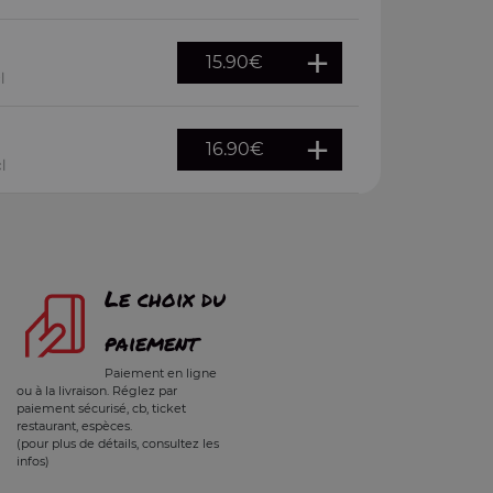
15.90
€
l
16.90
€
l
Le choix du
paiement
Paiement en ligne
ou à la livraison. Réglez par
paiement sécurisé, cb, ticket
restaurant, espèces.
(pour plus de détails, consultez les
infos)