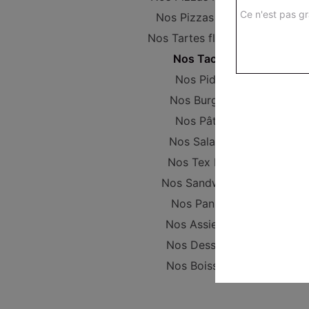
Ce n'est pas gr
Nos Pizzas Large
Nos Tartes flambées
Nos Tacos
Nos Pides
Nos Burgers
Nos Pâtes
Nos Salades
Nos Tex Mex
Nos Sandwichs
Nos Paninis
Nos Assiettes
Nos Desserts
Nos Boissons