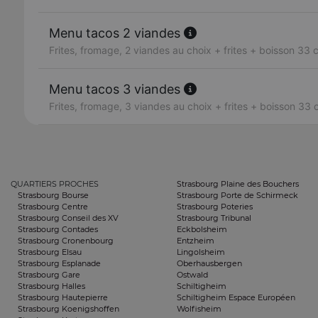
Menu tacos 2 viandes
Frites, fromage, 2 viandes au choix + frites + boisson 33 c
Menu tacos 3 viandes
Frites, fromage, 3 viandes au choix + frites + boisson 33 c
QUARTIERS PROCHES
Strasbourg Plaine des Bouchers
Strasbourg Bourse
Strasbourg Porte de Schirmeck
Strasbourg Centre
Strasbourg Poteries
Strasbourg Conseil des XV
Strasbourg Tribunal
Strasbourg Contades
Eckbolsheim
Strasbourg Cronenbourg
Entzheim
Strasbourg Elsau
Lingolsheim
Strasbourg Esplanade
Oberhausbergen
Strasbourg Gare
Ostwald
Strasbourg Halles
Schiltigheim
Strasbourg Hautepierre
Schiltigheim Espace Européen
Strasbourg Koenigshoffen
Wolfisheim