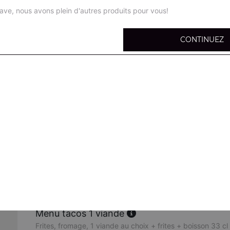
ave, nous avons plein d'autres produits pour vous!
CONTINUEZ
Tacos 1 viande
Salade, tomates, oignons, chou rouges, carottes, maïs, oliv
l'intérieur, fromage
Tacos 2 viandes
Salade, tomates, oignons, chou rouges, carottes, maïs, oliv
l'intérieur, fromage
Tacos 3 viandes
Salade, tomates, oignons, chou rouges, carottes, maïs, oliv
l'intérieur, fromage
Menu tacos 1 viande
Frites, fromage, 1 viande au choix + frites + boisson 33 cl