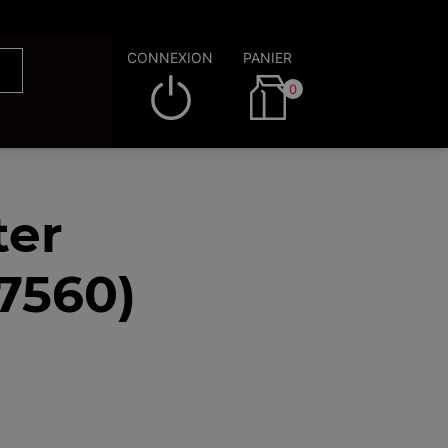
CONNEXION
PANIER
0
ter
7560)