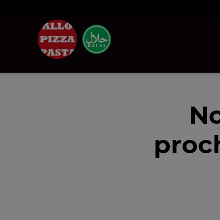
No
proc