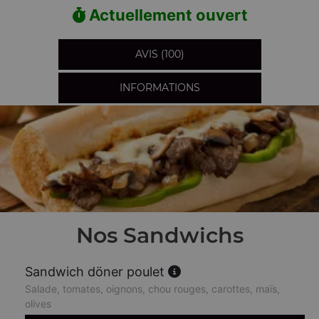
Actuellement ouvert
AVIS (100)
INFORMATIONS
Nos Sandwichs
Sandwich döner poulet
Salade, tomates, oignons, chou rouges, carottes, maïs,
olives