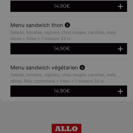
14.90
€
Menu sandwich thon
Salade, tomates, oignons, chou rouges, carottes, maïs,
olives + frites + 1 boisson 33 cl
14.90
€
Menu sandwich végétarien
Salade, tomates, oignons, chou rouges, carottes, maïs,
olives, fêta, cornichons + frites + 1 boisson 33 cl
14.90
€