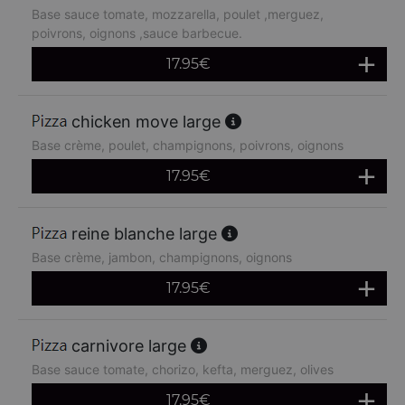
Base sauce tomate, mozzarella, poulet ,merguez,
poivrons, oignons ,sauce barbecue.
17.95
€
chicken move large
Base crème, poulet, champignons, poivrons, oignons
17.95
€
reine blanche large
Base crème, jambon, champignons, oignons
17.95
€
carnivore large
Base sauce tomate, chorizo, kefta, merguez, olives
17.95
€