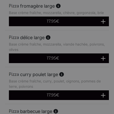
fromagère large
Base crème fraîche, mozzarella, chèvre, gorgonzola, brie
17.95
€
délice large
Base crème fraîche, mozzarella, viande hachée, poivrons,
olives
17.95
€
curry poulet large
Base crème fraîche, curry, poulet, oignons, pommes de
terre, poivrons
17.95
€
barbecue large