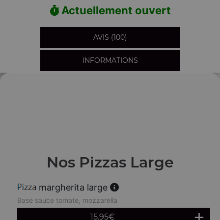
Actuellement ouvert
AVIS (100)
INFORMATIONS
Nos Pizzas Large
margherita large
Base sauce tomate, mozzarella
15.95
€