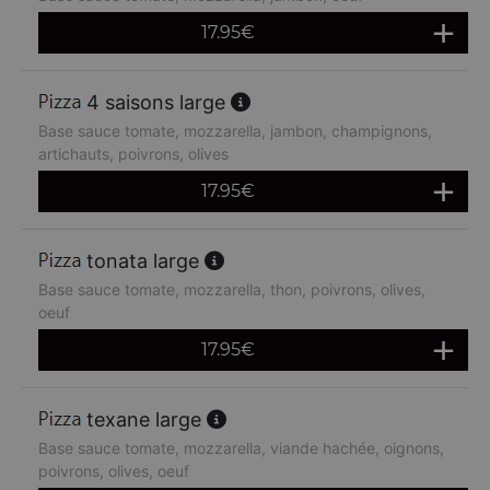
17.95
€
4 saisons large
Base sauce tomate, mozzarella, jambon, champignons,
artichauts, poivrons, olives
17.95
€
tonata large
Base sauce tomate, mozzarella, thon, poivrons, olives,
oeuf
17.95
€
texane large
Base sauce tomate, mozzarella, viande hachée, oignons,
poivrons, olives, oeuf