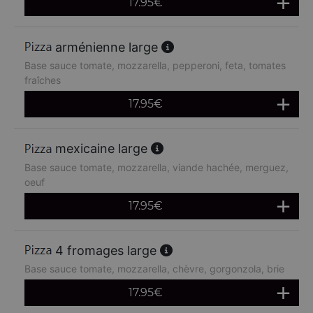
17.95
€
arménienne large
Base sauce tomate, mozzarella, pepperoni, feta, tomates
fraîches
17.95
€
mexicaine large
Base sauce tomate, mozzarella, viande hachée, merguez,
oeuf
17.95
€
4 fromages large
Base sauce tomate, mozzarella, chèvre, gorgonzola, brie
17.95
€