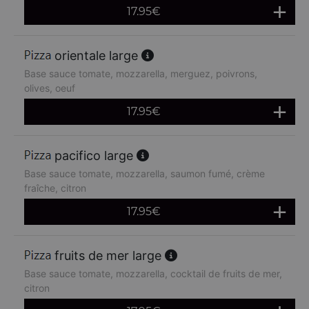
17.95
€
orientale large
Base sauce tomate, mozzarella, merguez, poivrons,
olives, oeuf
17.95
€
pacifico large
Base sauce tomate, mozzarella, saumon fumé, crème
fraîche, citron
17.95
€
fruits de mer large
Base sauce tomate, mozzarella, cocktail de fruits de mer,
citron