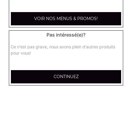
kebab large
Base sauce tomate, mozzarella, viande kébab, tomate
fraîches, oignons
VOIR NOS MENUS & PROMOS!
17.95
€
Pas intéressé(e)?
hannibale large
Ce n'est pas grave, nous avons plein d'autres produits
Base sauce tomate, boeuf, jambon, poulet, merguez
pour vous!
17.95
€
CONTINUEZ
supreme sucuk large
Base sauce tomate, oignons, poivrons, champignons,
maïs, double sucuk
17.95
€
capri large
Base crème fraîche, mozzarella, poulet, pommes de terre,