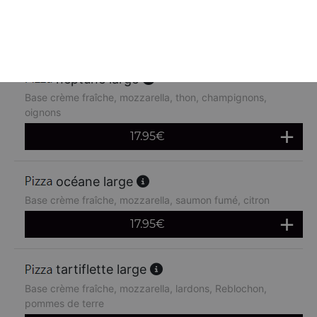
chèvre
17.95
€
neptune large
Base crème fraîche, mozzarella, thon, champignons,
oignons
17.95
€
océane large
Base crème fraîche, mozzarella, saumon fumé, citron
17.95
€
tartiflette large
Base crème fraîche, mozzarella, lardons, Reblochon,
pommes de terre