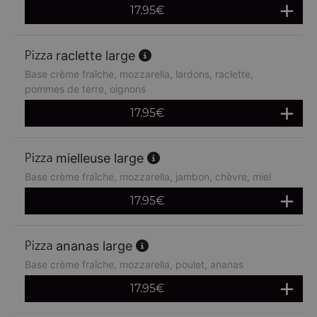
17.95
€
raclette large
Base crème fraîche, mozzarella, lardons, raclette,
pommes de terre, oignons
17.95
€
mielleuse large
Base crème fraîche, mozzarella, jambon, chèvre, miel
17.95
€
ananas large
Base crème fraîche, mozzarella, poulet, ananas
17.95
€