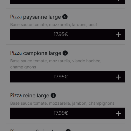
paysanne large
Base sauce tomate, mozzarella, lardons, oeuf
17.95
€
campione large
Base sauce tomate, mozzarella, viande hachée,
champignons
17.95
€
reine large
Base sauce tomate, mozzarella, jambon, champignons
17.95
€