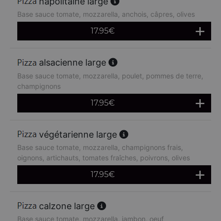
napolitaine large
Base sauce tomate, mozzarella, anchois, câpres, olives
17.95
€
alsacienne large
Base sauce tomate, mozzarella, poulet, pommes de terre,
champignons
17.95
€
végétarienne large
Base sauce tomate, mozzarella, champignons frais,
oignons, artichauts, tomates fraîches, poivrons, olives
17.95
€
calzone large
Base sauce tomate, mozzarella, jambon, oeuf