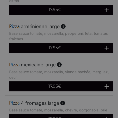
citron
17.95
€
arménienne large
Base sauce tomate, mozzarella, pepperoni, feta, tomates
fraîches
17.95
€
mexicaine large
Base sauce tomate, mozzarella, viande hachée, merguez,
oeuf
17.95
€
4 fromages large
Base sauce tomate, mozzarella, chèvre, gorgonzola, brie