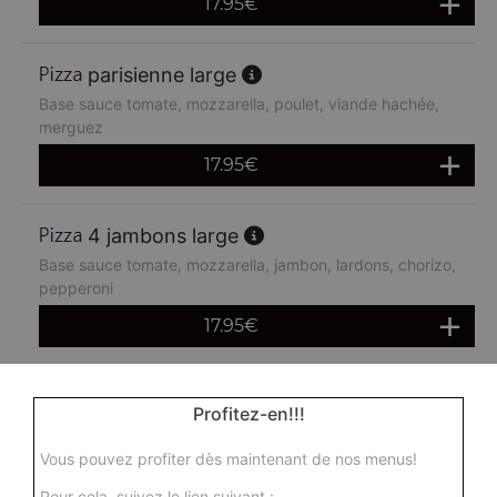
17.95
€
parisienne large
Base sauce tomate, mozzarella, poulet, viande hachée,
merguez
17.95
€
4 jambons large
Base sauce tomate, mozzarella, jambon, lardons, chorizo,
pepperoni
17.95
€
boursin large
Profitez-en!!!
Base sauce tomate, mozzarella, viande hachée, oeuf
Vous pouvez profiter dès maintenant de nos menus!
17.95
€
Pour cela, suivez le lien suivant :