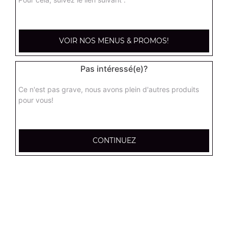
kebab large
Base sauce tomate, mozzarella, viande kébab, tomate
VOIR NOS MENUS & PROMOS!
fraîches, oignons
17.95
€
Pas intéressé(e)?
Ce n'est pas grave, nous avons plein d'autres produits
hannibale large
pour vous!
Base sauce tomate, boeuf, jambon, poulet, merguez
17.95
€
CONTINUEZ
supreme sucuk large
Base sauce tomate, oignons, poivrons, champignons,
maïs, double sucuk
17.95
€
capri large