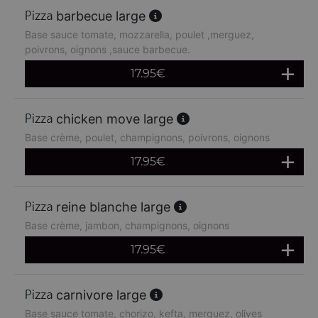
barbecue large
Base sauce tomate, mozzarella, poulet ,merguez,
poivrons, oignons ,sauce barbecue.
17.95
€
chicken move large
Base crème, poulet, champignons, poivrons, oignons
17.95
€
reine blanche large
Base crème, jambon, champignons, oignons
17.95
€
carnivore large
Base sauce tomate, chorizo, kefta, merguez, olives