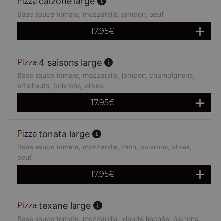
calzone large
Base sauce tomate, mozzarella, jambon, oeuf
17.95
€
4 saisons large
Base sauce tomate, mozzarella, jambon, champignons,
artichauts, poivrons, olives
17.95
€
tonata large
Base sauce tomate, mozzarella, thon, poivrons, olives,
oeuf
17.95
€
texane large
Base sauce tomate, mozzarella, viande hachée, oignons,