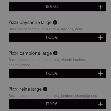
15.95
€
paysanne large
Base sauce tomate, mozzarella, lardons, oeuf
17.95
€
campione large
Base sauce tomate, mozzarella, viande hachée,
champignons
17.95
€
reine large
Base sauce tomate, mozzarella, jambon, champignons
17.95
€