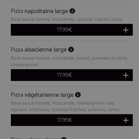
napolitaine large
Base sauce tomate, mozzarella, anchois, câpres, olives
17.95
€
alsacienne large
Base sauce tomate, mozzarella, poulet, pommes de terre,
champignons
17.95
€
végétarienne large
Base sauce tomate, mozzarella, champignons frais,
oignons, artichauts, tomates fraîches, poivrons, olives
17.95
€