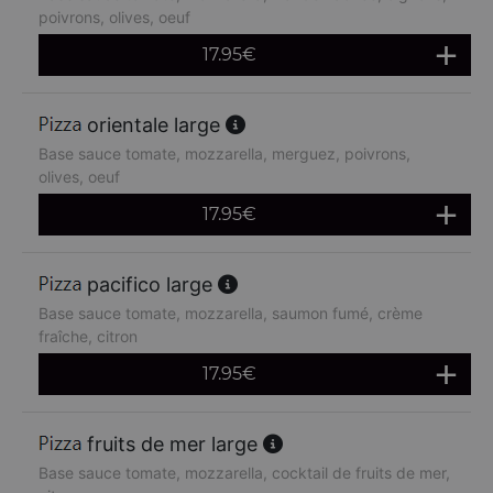
poivrons, olives, oeuf
17.95
€
orientale large
Base sauce tomate, mozzarella, merguez, poivrons,
olives, oeuf
17.95
€
pacifico large
Base sauce tomate, mozzarella, saumon fumé, crème
fraîche, citron
17.95
€
fruits de mer large
Base sauce tomate, mozzarella, cocktail de fruits de mer,