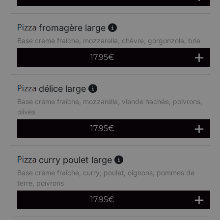
fromagère large
Base crème fraîche, mozzarella, chèvre, gorgonzola, brie
17.95
€
délice large
Base crème fraîche, mozzarella, viande hachée, poivrons,
olives
17.95
€
curry poulet large
Base crème fraîche, curry, poulet, oignons, pommes de
terre, poivrons
17.95
€