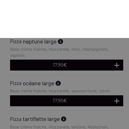
Base crème fraîche, mozzarella, poulet, pommes de terre,
chèvre
17.95
€
neptune large
Base crème fraîche, mozzarella, thon, champignons,
oignons
17.95
€
océane large
Base crème fraîche, mozzarella, saumon fumé, citron
17.95
€
tartiflette large
Base crème fraîche, mozzarella, lardons, Reblochon,