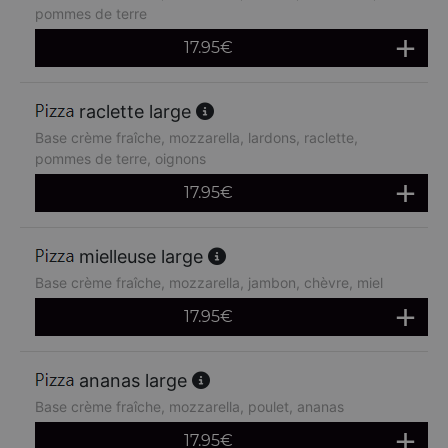
pommes de terre
17.95
€
raclette large
Base crème fraîche, mozzarella, lardons, raclette,
pommes de terre, oignons
17.95
€
mielleuse large
Base crème fraîche, mozzarella, jambon, chèvre, miel
17.95
€
ananas large
Base crème fraîche, mozzarella, poulet, ananas
17.95
€