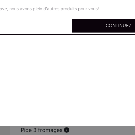
ave, nous avons plein d'autres produits pour vous!
CONTINUEZ
Pide bolognaise
Viande hachée, mozzarella,
Pide sucuk
Sucuk, oeuf, mozzarella
Pide poulet
Poulet mariné, mozzarella
Pide poulet curry
Poulet, curry, mozzarella
Pide 3 fromages