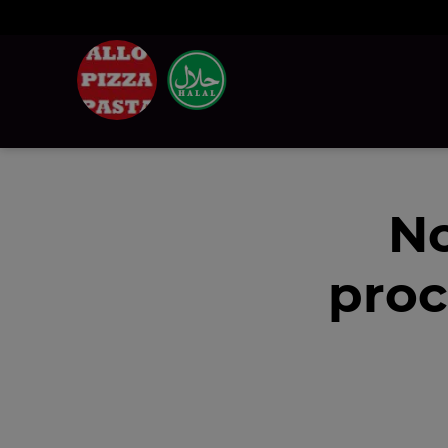
No
proc