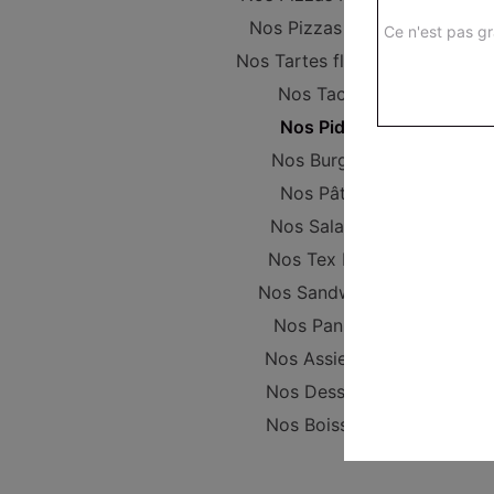
Nos Pizzas Large
Ce n'est pas gr
Nos Tartes flambées
Nos Tacos
Nos Pides
Nos Burgers
Nos Pâtes
Nos Salades
Nos Tex Mex
Nos Sandwichs
Nos Paninis
Nos Assiettes
Nos Desserts
Nos Boissons