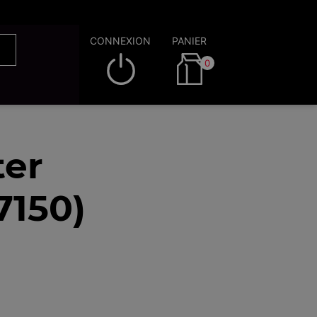
CONNEXION
PANIER
0
ter
7150)