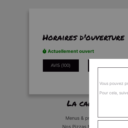
Horaires d'ouverture
Actuellement ouvert
AVIS (100)
INFORMATIONS
Vous pouvez pr
Pour cela, suive
La carte
Menus & promos
Nos Pizzas Médium