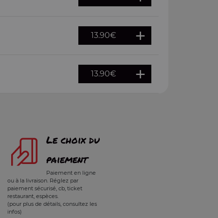
13.90
€
13.90
€
Le choix du
paiement
Paiement en ligne
ou à la livraison. Réglez par
paiement sécurisé, cb, ticket
restaurant, espèces.
(pour plus de détails, consultez les
infos)