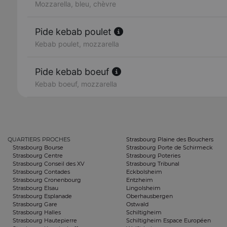
Mozzarella, bleu, chèvre
Pide kebab poulet
Kebab poulet, mozzarella
Pide kebab boeuf
Kebab boeuf, mozzarella
QUARTIERS PROCHES
Strasbourg Plaine des Bouchers
Strasbourg Bourse
Strasbourg Porte de Schirmeck
Strasbourg Centre
Strasbourg Poteries
Strasbourg Conseil des XV
Strasbourg Tribunal
Strasbourg Contades
Eckbolsheim
Strasbourg Cronenbourg
Entzheim
Strasbourg Elsau
Lingolsheim
Strasbourg Esplanade
Oberhausbergen
Strasbourg Gare
Ostwald
Strasbourg Halles
Schiltigheim
Strasbourg Hautepierre
Schiltigheim Espace Européen