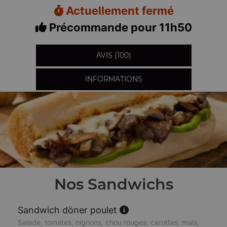
Actuellement fermé
Précommande pour 11h50
AVIS (100)
INFORMATIONS
Nos Sandwichs
Sandwich döner poulet
Salade, tomates, oignons, chou rouges, carottes, maïs,