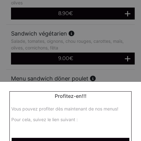
olives
8.90
€
Sandwich végétarien
Salade, tomates, oignons, chou rouges, carottes, maïs,
olives, cornichons, fêta
9.00
€
Menu sandwich döner poulet
Salade, tomates, oignons, chou rouges, carottes, maïs,
olives + frites + 1 boisson 33 cl
Profitez-en!!!
14.90
€
Vous pouvez profiter dès maintenant de nos menus!
Pour cela, suivez le lien suivant :
Menu sandwich doner boeuf
Salade, tomates, oignons, chou rouges, carottes, maïs,
olives + frites + 1 boisson 33 cl