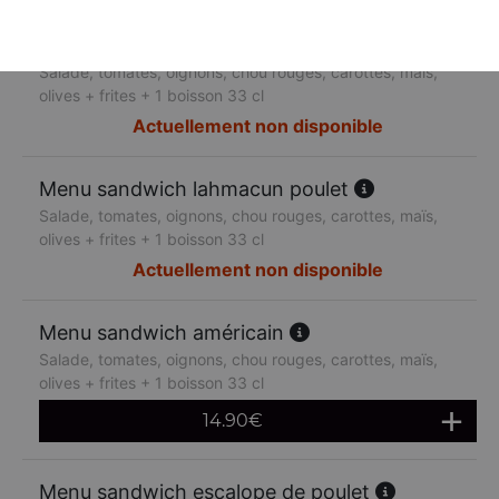
Menu sandwich lahmacun boeuf
Salade, tomates, oignons, chou rouges, carottes, maïs,
olives + frites + 1 boisson 33 cl
Actuellement non disponible
Menu sandwich lahmacun poulet
Salade, tomates, oignons, chou rouges, carottes, maïs,
olives + frites + 1 boisson 33 cl
Actuellement non disponible
Menu sandwich américain
Salade, tomates, oignons, chou rouges, carottes, maïs,
olives + frites + 1 boisson 33 cl
14.90
€
Menu sandwich escalope de poulet