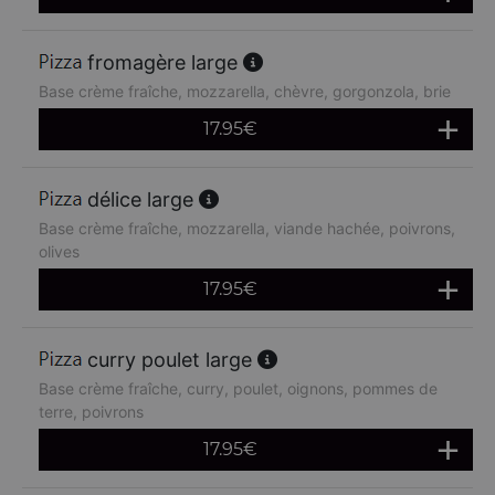
fromagère large
Base crème fraîche, mozzarella, chèvre, gorgonzola, brie
17.95
€
délice large
Base crème fraîche, mozzarella, viande hachée, poivrons,
olives
17.95
€
curry poulet large
Base crème fraîche, curry, poulet, oignons, pommes de
terre, poivrons
17.95
€