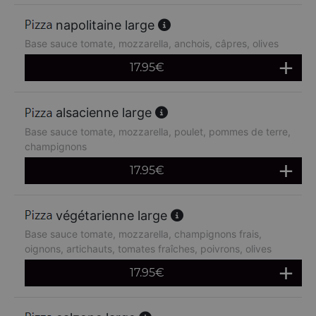
napolitaine large
Base sauce tomate, mozzarella, anchois, câpres, olives
17.95
€
alsacienne large
Base sauce tomate, mozzarella, poulet, pommes de terre,
champignons
17.95
€
végétarienne large
Base sauce tomate, mozzarella, champignons frais,
oignons, artichauts, tomates fraîches, poivrons, olives
17.95
€