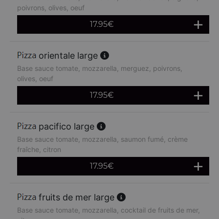
poivrons, olives, oeuf
17.95
€
orientale large
Base sauce tomate, mozzarella, merguez, poivrons,
olives, oeuf
17.95
€
pacifico large
Base sauce tomate, mozzarella, saumon fumé, crème
fraîche, citron
17.95
€
fruits de mer large
Base sauce tomate, mozzarella, cocktail de fruits de mer,