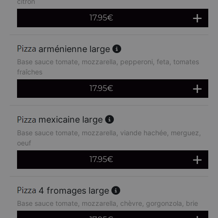
citron
17.95
€
arménienne large
Base sauce tomate, mozzarella, pepperoni, feta, tomates
fraîches
17.95
€
mexicaine large
Base sauce tomate, mozzarella, viande hachée, merguez,
oeuf
17.95
€
4 fromages large
Base sauce tomate, mozzarella, chèvre, gorgonzola, brie