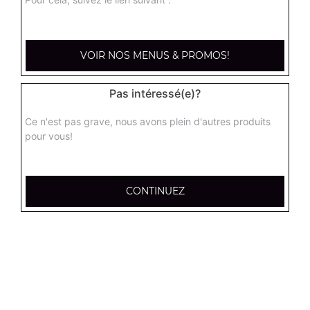
kebab large
Base sauce tomate, mozzarella, viande kébab, tomate
VOIR NOS MENUS & PROMOS!
fraîches, oignons
17.95
€
Pas intéressé(e)?
Ce n'est pas grave, nous avons plein d'autres produits
hannibale large
pour vous!
Base sauce tomate, boeuf, jambon, poulet, merguez
17.95
€
CONTINUEZ
supreme sucuk large
Base sauce tomate, oignons, poivrons, champignons,
maïs, double sucuk
17.95
€
capri large