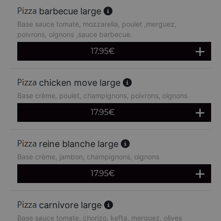
barbecue large
Base sauce tomate, mozzarella, poulet ,merguez,
poivrons, oignons ,sauce barbecue.
17.95
€
chicken move large
Base crème, poulet, champignons, poivrons, oignons
17.95
€
reine blanche large
Base crème, jambon, champignons, oignons
17.95
€
carnivore large
Base sauce tomate, chorizo, kefta, merguez, olives