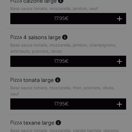
calzone large
Base sauce tomate, mozzarella, jambon, oeuf
17.95
€
4 saisons large
Base sauce tomate, mozzarella, jambon, champignons,
artichauts, poivrons, olives
17.95
€
tonata large
Base sauce tomate, mozzarella, thon, poivrons, olives,
oeuf
17.95
€
texane large
Base sauce tomate, mozzarella, viande hachée, oignons,