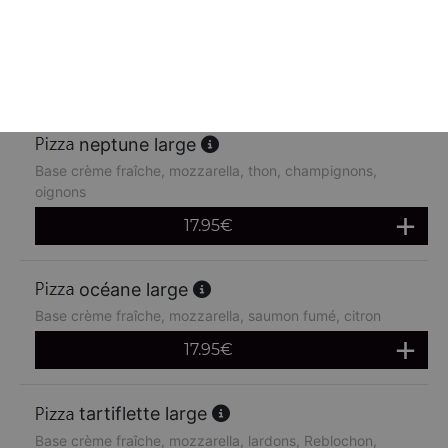
Base crème fraîche, mozzarella, poulet, pommes de terre,
chèvre
17.95
€
neptune large
Base crème fraîche, mozzarella, thon, champignons,
oignons
17.95
€
océane large
Base crème fraîche, mozzarella, saumon fumé, citron
17.95
€
tartiflette large
Base crème fraîche, mozzarella, lardons, Reblochon,