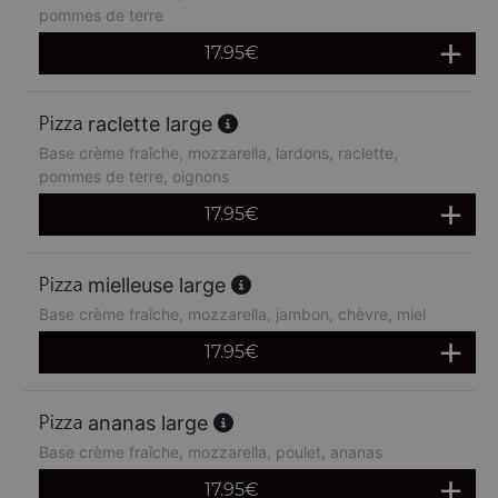
pommes de terre
17.95
€
raclette large
Base crème fraîche, mozzarella, lardons, raclette,
pommes de terre, oignons
17.95
€
mielleuse large
Base crème fraîche, mozzarella, jambon, chèvre, miel
17.95
€
ananas large
Base crème fraîche, mozzarella, poulet, ananas
17.95
€