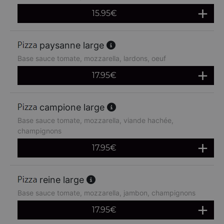
15.95
€
paysanne large
Base sauce tomate, mozzarella, lardons, oeuf
17.95
€
campione large
Base sauce tomate, mozzarella, viande hachée,
champignons
17.95
€
reine large
Base sauce tomate, mozzarella, jambon, champignons
17.95
€