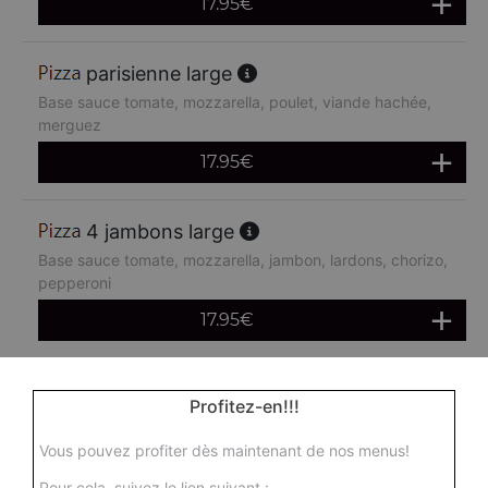
17.95
€
parisienne large
Base sauce tomate, mozzarella, poulet, viande hachée,
merguez
17.95
€
4 jambons large
Base sauce tomate, mozzarella, jambon, lardons, chorizo,
pepperoni
17.95
€
boursin large
Profitez-en!!!
Base sauce tomate, mozzarella, viande hachée, oeuf
Vous pouvez profiter dès maintenant de nos menus!
17.95
€
Pour cela, suivez le lien suivant :