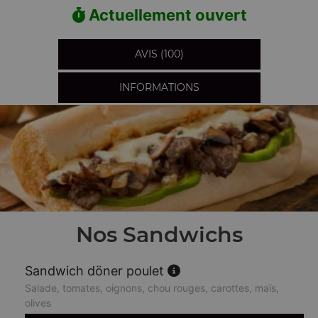
Actuellement ouvert
AVIS (100)
INFORMATIONS
Nos Sandwichs
Sandwich döner poulet
Salade, tomates, oignons, chou rouges, carottes, maïs,
olives