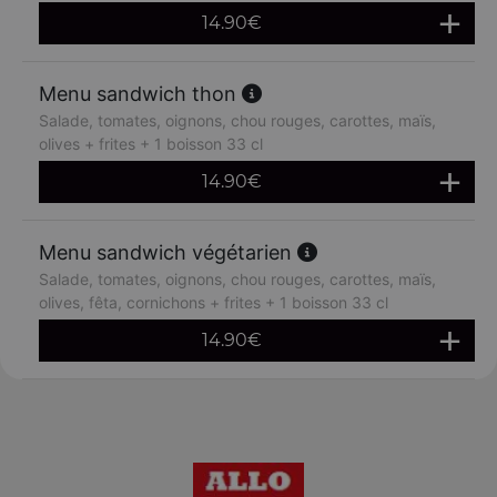
14.90
€
Menu sandwich thon
Salade, tomates, oignons, chou rouges, carottes, maïs,
olives + frites + 1 boisson 33 cl
14.90
€
Menu sandwich végétarien
Salade, tomates, oignons, chou rouges, carottes, maïs,
olives, fêta, cornichons + frites + 1 boisson 33 cl
14.90
€